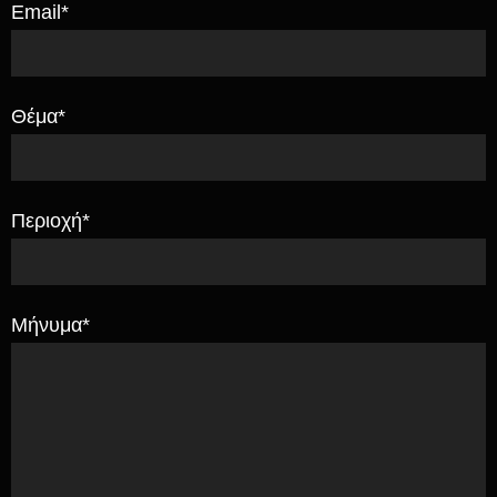
Email*
Θέμα*
Περιοχή*
Μήνυμα*