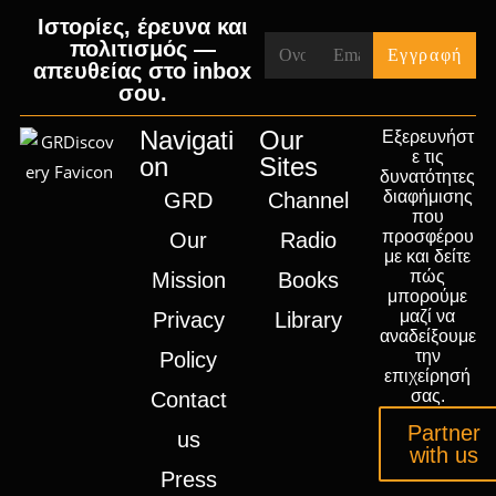
Ιστορίες, έρευνα και
πολιτισμός —
απευθείας στο inbox
σου.
Navigati
Our
Εξερευνήστ
ε τις
on
Sites
δυνατότητες
διαφήμισης
GRD
Channel
που
προσφέρου
Our
Radio
με και δείτε
πώς
Mission
Books
μπορούμε
μαζί να
Privacy
Library
αναδείξουμε
την
Policy
επιχείρησή
σας.
Contact
Partner
us
with us
Press