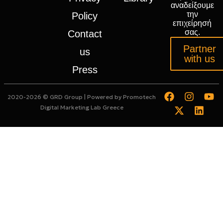
αναδείξουμε
την
Policy
επιχείρησή
σας.
Contact
Partner
us
with us
Press
2020-2026 © GRD Group | Powered by
Promotech
Digital Marketing Lab Greece