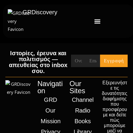
GRDiscovery
Ιστορίες, έρευνα και
πολιτισμός —
απευθείας στο inbox
σου.
Navigati
Our
Εξερευνήστ
ε τις
on
Sites
δυνατότητες
διαφήμισης
GRD
Channel
που
προσφέρου
Our
Radio
με και δείτε
πώς
Mission
Books
μπορούμε
μαζί να
Privacy
Library