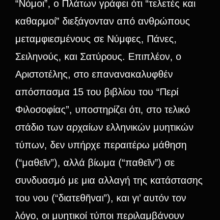
“Νόμοι”, ο Πλάτων γράφει ότι “τελετές και
καθαρμοί” διεξάγονταν από ανθρώπους
μεταμφιεσμένους σε Νύμφες, Πάνες,
Σειληνούς, και Σατύρους. Επιπλέον, ο
Αριστοτέλης, στο επανανακαλυφθέν
απόσπασμα 15 του βιβλίου του “Περί
Φιλοσοφίας”, υποστηρίζει ότι, στο τελικό
στάδιο των αρχαίων ελληνικών μυητικών
τύπων, δεν υπήρχε περαιτέρω μάθηση
(“μαθεῖν”), αλλά βίωμα (“παθεῖν”) σε
συνδυασμό με μια αλλαγή της κατάστασης
του νου (“διατεθῆναι”), και γι’ αυτόν τον
λόγο, οι μυητικοί τύποι περιλαμβάνουν