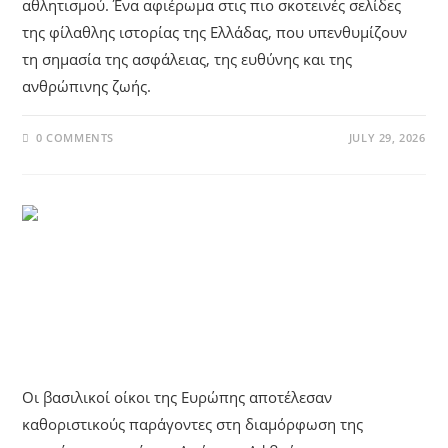
αθλητισμού. Ένα αφιέρωμα στις πιο σκοτεινές σελίδες
της φίλαθλης ιστορίας της Ελλάδας, που υπενθυμίζουν
τη σημασία της ασφάλειας, της ευθύνης και της
ανθρώπινης ζωής.
0 COMMENTS
JULY 29, 2026
UNCATEGORIZED
Οι Βασιλικοί Οίκοι Της Ευρώπης
Που Διαμόρφωσαν Την Ιστορία
Οι βασιλικοί οίκοι της Ευρώπης αποτέλεσαν
καθοριστικούς παράγοντες στη διαμόρφωση της