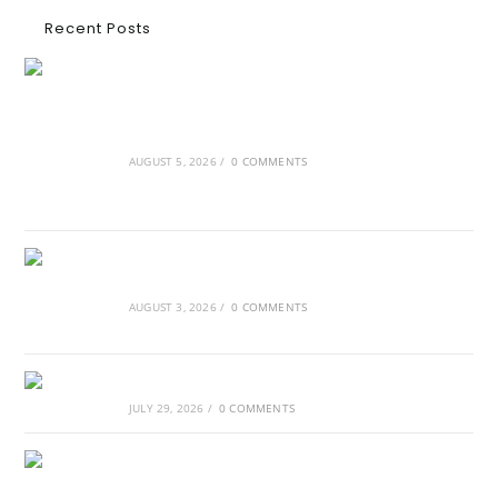
Recent Posts
Ασουάν – Αμπού Σιμπέλ: Εκεί που ο χρόνος
κυλάει όπως το νερό
AUGUST 5, 2026
/
0 COMMENTS
Τα Νέφη του Μαγγελάνου
AUGUST 3, 2026
/
0 COMMENTS
Αθλητικές τραγωδίες
JULY 29, 2026
/
0 COMMENTS