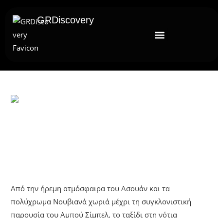
GRDiscovery
UNCATEGORIZED
Ασουάν – Αμπού Σιμπέλ: Εκεί Που Ο
Χρόνος Κυλάει Όπως Το Νερό
Από την ήρεμη ατμόσφαιρα του Ασουάν και τα
πολύχρωμα Νουβιανά χωριά μέχρι τη συγκλονιστική
παρουσία του Αμπού Σίμπελ, το ταξίδι στη νότια