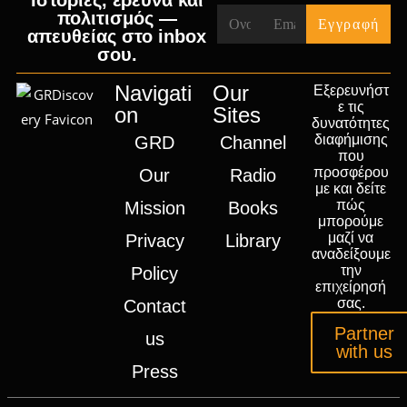
Ιστορίες, έρευνα και
πολιτισμός —
απευθείας στο inbox
σου.
Navigati
Our
Εξερευνήστ
ε τις
on
Sites
δυνατότητες
διαφήμισης
GRD
Channel
που
προσφέρου
Our
Radio
με και δείτε
πώς
Mission
Books
μπορούμε
μαζί να
Privacy
Library
αναδείξουμε
την
Policy
επιχείρησή
σας.
Contact
Partner
us
with us
Press