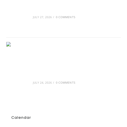
Οι βασιλικοί οίκοι της Ευρώπης που
διαμόρφωσαν την ιστορία
JULY 27, 2026
/
0 COMMENTS
GRDiscovery × Synology: Μια νέα συνεργασία
που επενδύει στο μέλλον της ψηφιακής
δημιουργίας
JULY 24, 2026
/
0 COMMENTS
Calendar