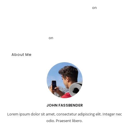
Το GRDiscovery ανακοινώνει στρατηγική συνεργασία με τον
Αιγυπτιολόγο Δρ. Ahmed Mansour – GRDiscovery
on
GRDiscovery
Announces Strategic Partnership with Egyptologist Dr. Ahmed
Mansour
Το αρχαίο αιγυπτιακό κύφι: Αρωματική ουσία, θύμιαμα και
φάρμακο – GRDiscovery
on
Η ιστορία των αρωμάτων
About Me
JOHN FASSBENDER
Lorem ipsum dolor sit amet, consectetur adipiscing elit. Integer nec
odio. Praesent libero.