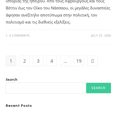
ιστορίας της ηπείρου. Από τους Αψβούργους και τους
Βέττιν έως τον Οίκο του Νάσσαου, οι μεγάλες δυναστείες
άφησαν ανεξίτηλο αποτύπωμα στην πολιτική, τον
πολιτισμό και τις διεθνείς εξελίξεις.
0 COMMENTS
JULY 27, 2026
1
2
3
4
…
19
Search
SEARCH
Recent Posts
Ασουάν – Αμπού Σιμπέλ: Εκεί που ο χρόνος κυλάει όπως το νερό