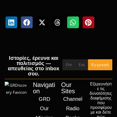
Ιστορίες, έρευνα και
πολιτισμός —
απευθείας στο inbox
σου.
Navigati
Our
Εξερευνήστ
ε τις
on
Sites
δυνατότητες
διαφήμισης
GRD
Channel
που
προσφέρου
Our
Radio
με και δείτε
πώς