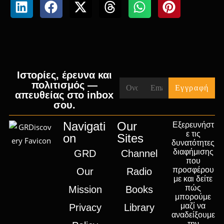
Ιστορίες, έρευνα και
πολιτισμός —
απευθείας στο inbox
σου.
Navigati
Our
Εξερευνήστ
ε τις
on
Sites
δυνατότητες
διαφήμισης
GRD
Channel
που
προσφέρου
Our
Radio
με και δείτε
πώς
Mission
Books
μπορούμε
μαζί να
Privacy
Library
αναδείξουμε
την