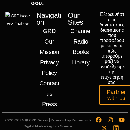
σου.
Navigati
Our
Εξερευνήστ
ε τις
on
Sites
δυνατότητες
διαφήμισης
GRD
Channel
που
προσφέρου
Our
Radio
με και δείτε
πώς
Mission
Books
μπορούμε
μαζί να
Privacy
Library
αναδείξουμε
την
Policy
επιχείρησή
σας.
Contact
Partner
us
with us
Press
2020-2026 © GRD Group | Powered by
Promotech
Digital Marketing Lab Greece