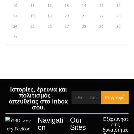
10
11
12
13
14
15
16
17
18
19
20
21
22
23
24
25
26
27
28
29
30
31
« Jul
Ιστορίες, έρευνα και
πολιτισμός —
απευθείας στο inbox
σου.
Navigati
Our
Εξερευνήστ
ε τις
on
Sites
δυνατότητες