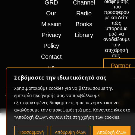
διαφήμισης
GRD
Channel
που
προσφέρου
Our
Radio
με και δείτε
πώς
Mission
Books
μπορούμε
μαζί να
Privacy
Library
αναδείξουμε
την
Policy
επιχείρησή
σας.
Contact
Partner
us
with us
Σεβόμαστε την ιδιωτικότητά σας
Press
Χρησιμοποιούμε cookies για να βελτιώσουμε την
εμπειρία πλοήγησής σας, να προβάλλουμε
2020-2026 © GRD Group | Powered by
Promotech
Digital Marketing Lab Greece
εξατομικευμένες διαφημίσεις ή περιεχόμενο και να
αναλύσουμε την επισκεψιμότητά μας. Κάνοντας κλικ στο
"Αποδοχή όλων", συναινείτε στη χρήση των cookies.
Προσαρμογή
Απόρριψη όλων
Αποδοχή όλων