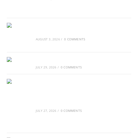
Τα Νέφη του Μαγγελάνου
AUGUST 3, 2026
/
0 COMMENTS
Αθλητικές τραγωδίες
JULY 29, 2026
/
0 COMMENTS
Οι βασιλικοί οίκοι της Ευρώπης που
διαμόρφωσαν την ιστορία
JULY 27, 2026
/
0 COMMENTS