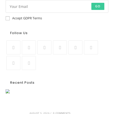
GO
Accept GDPR Terms
Follow Us
Recent Posts
Ασουάν – Αμπού Σιμπέλ: Εκεί που ο χρόνος
κυλάει όπως το νερό
AUGUST 5, 2026
/
0 COMMENTS