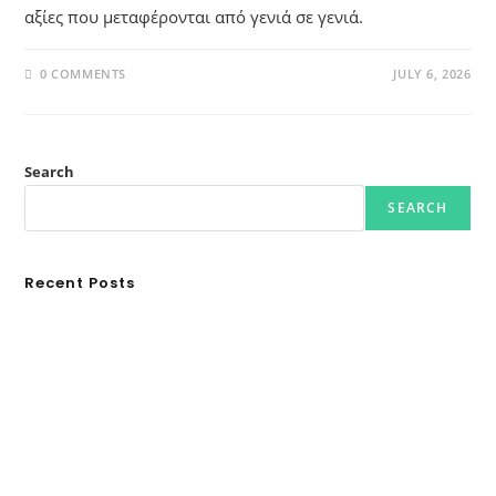
αξίες που μεταφέρονται από γενιά σε γενιά.
0 COMMENTS
JULY 6, 2026
Search
SEARCH
Recent Posts
Ασουάν – Αμπού Σιμπέλ: Εκεί που ο χρόνος κυλάει όπως το νερό
Τα Νέφη του Μαγγελάνου
Αθλητικές τραγωδίες
Οι βασιλικοί οίκοι της Ευρώπης που διαμόρφωσαν την ιστορία
GRDiscovery × Synology: Μια νέα συνεργασία που επενδύει στο
μέλλον της ψηφιακής δημιουργίας