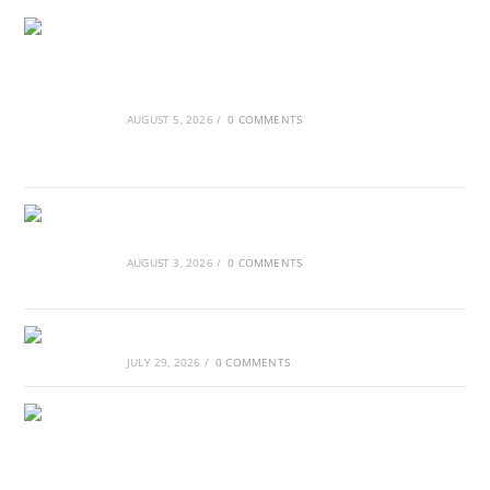
Ασουάν – Αμπού Σιμπέλ: Εκεί που ο χρόνος
κυλάει όπως το νερό
AUGUST 5, 2026
/
0 COMMENTS
Τα Νέφη του Μαγγελάνου
AUGUST 3, 2026
/
0 COMMENTS
Αθλητικές τραγωδίες
JULY 29, 2026
/
0 COMMENTS
Οι βασιλικοί οίκοι της Ευρώπης που