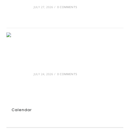
διαμόρφωσαν την ιστορία
JULY 27, 2026
/
0 COMMENTS
GRDiscovery × Synology: Μια νέα συνεργασία
που επενδύει στο μέλλον της ψηφιακής
δημιουργίας
JULY 24, 2026
/
0 COMMENTS
Calendar
AUGUST 2026