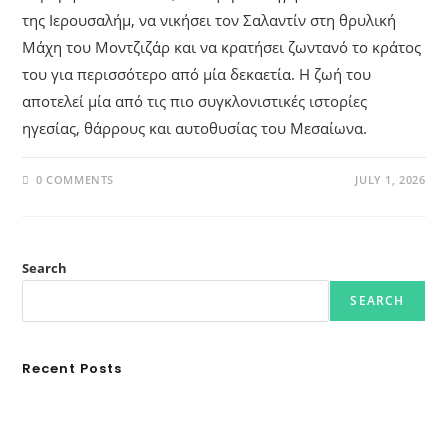
της Ιερουσαλήμ, να νικήσει τον Σαλαντίν στη θρυλική
Μάχη του Μοντζιζάρ και να κρατήσει ζωντανό το κράτος
του για περισσότερο από μία δεκαετία. Η ζωή του
αποτελεί μία από τις πιο συγκλονιστικές ιστορίες
ηγεσίας, θάρρους και αυτοθυσίας του Μεσαίωνα.
0 COMMENTS
JULY 1, 2026
Search
SEARCH
Recent Posts
Ασουάν – Αμπού Σιμπέλ: Εκεί που ο χρόνος κυλάει όπως το νερό
Τα Νέφη του Μαγγελάνου