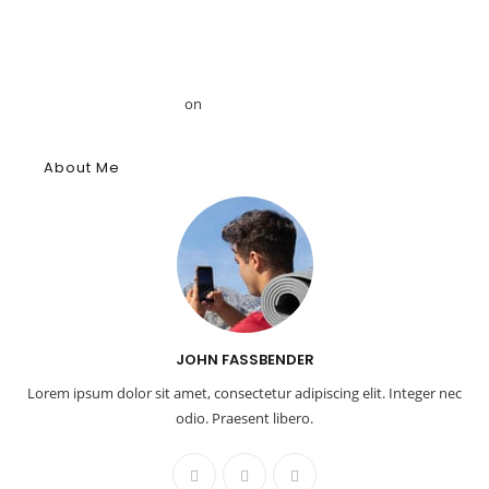
Announces Strategic Partnership with Egyptologist Dr. Ahmed
Mansour
Το αρχαίο αιγυπτιακό κύφι: Αρωματική ουσία, θύμιαμα και
φάρμακο – GRDiscovery
on
Η ιστορία των αρωμάτων
About Me
JOHN FASSBENDER
Lorem ipsum dolor sit amet, consectetur adipiscing elit. Integer nec
odio. Praesent libero.