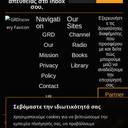
απευθείας στο inbox
σου.
Navigati
Our
Εξερευνήστ
ε τις
on
Sites
δυνατότητες
διαφήμισης
GRD
Channel
που
προσφέρου
Our
Radio
με και δείτε
πώς
Mission
Books
μπορούμε
μαζί να
Privacy
Library
αναδείξουμε
την
Policy
επιχείρησή
σας.
Contact
Partner
us
with us
Σεβόμαστε την ιδιωτικότητά σας
Press
Χρησιμοποιούμε cookies για να βελτιώσουμε την
2020-2026 © GRD Group | Powered by
Promotech
εμπειρία πλοήγησής σας, να προβάλλουμε