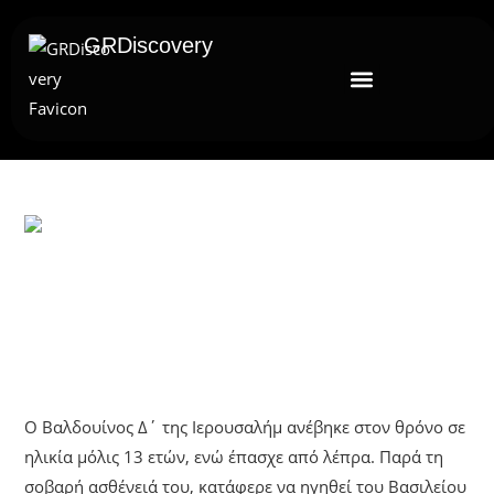
GRDiscovery
UNCATEGORIZED
Βαλδουίνος Δ’ Της Ιερουσαλήμ: Ο
Λεπρός Βασιλιάς
Ο Βαλδουίνος Δ΄ της Ιερουσαλήμ ανέβηκε στον θρόνο σε
ηλικία μόλις 13 ετών, ενώ έπασχε από λέπρα. Παρά τη
σοβαρή ασθένειά του, κατάφερε να ηγηθεί του Βασιλείου