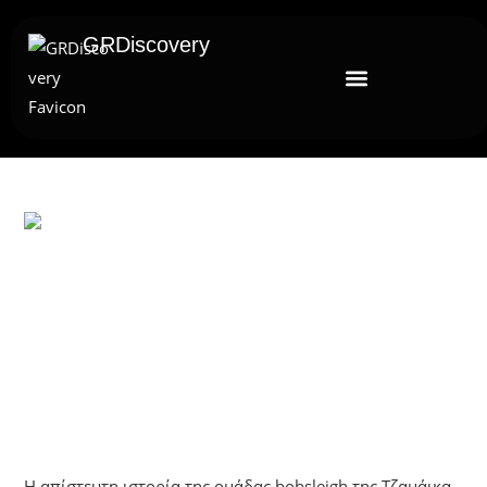
GRDiscovery
UNCATEGORIZED
Όταν Οι Νικητές Δεν Τερμάτισαν
Πρώτοι: Η Ιστορία Της Τζαμάικα
Στους Ολυμπιακούς Αγώνες Του 1988
Η απίστευτη ιστορία της ομάδας bobsleigh της Τζαμάικα