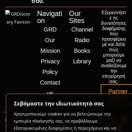
σου.
Navigati
Our
Εξερευνήστ
ε τις
on
Sites
δυνατότητες
διαφήμισης
GRD
Channel
που
προσφέρου
Our
Radio
με και δείτε
πώς
Mission
Books
μπορούμε
μαζί να
Privacy
Library
αναδείξουμε
την
Policy
επιχείρησή
σας.
Contact
Partner
us
with us
Σεβόμαστε την ιδιωτικότητά σας
Press
Χρησιμοποιούμε cookies για να βελτιώσουμε την
2020-2026 © GRD Group | Powered by
Promotech
εμπειρία πλοήγησής σας, να προβάλλουμε
Digital Marketing Lab Greece
εξατομικευμένες διαφημίσεις ή περιεχόμενο και να