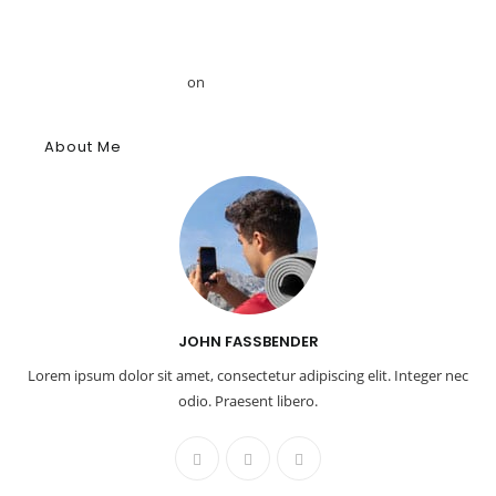
Mansour
Το αρχαίο αιγυπτιακό κύφι: Αρωματική ουσία, θύμιαμα και
φάρμακο – GRDiscovery
on
Η ιστορία των αρωμάτων
About Me
JOHN FASSBENDER
Lorem ipsum dolor sit amet, consectetur adipiscing elit. Integer nec
odio. Praesent libero.