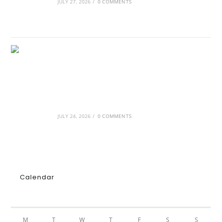
JULY 27, 2026
/
0 COMMENTS
GRDiscovery × Synology: Μια νέα συνεργασία
που επενδύει στο μέλλον της ψηφιακής
δημιουργίας
JULY 24, 2026
/
0 COMMENTS
Calendar
AUGUST 2026
M
T
W
T
F
S
S