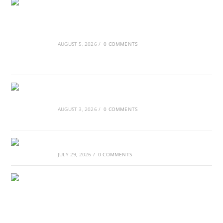
Ασουάν – Αμπού Σιμπέλ: Εκεί που ο χρόνος
κυλάει όπως το νερό
AUGUST 5, 2026
/
0 COMMENTS
Τα Νέφη του Μαγγελάνου
AUGUST 3, 2026
/
0 COMMENTS
Αθλητικές τραγωδίες
JULY 29, 2026
/
0 COMMENTS
Οι βασιλικοί οίκοι της Ευρώπης που
διαμόρφωσαν την ιστορία