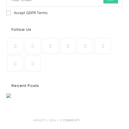
Accept GDPR Terms
Follow Us
Recent Posts
Ασουάν – Αμπού Σιμπέλ: Εκεί που ο χρόνος
κυλάει όπως το νερό
AUGUST 5, 2026
/
0 COMMENTS