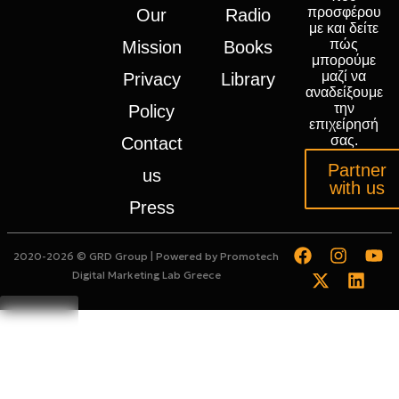
προσφέρου
Our
Radio
με και δείτε
πώς
Mission
Books
μπορούμε
μαζί να
Privacy
Library
αναδείξουμε
την
Policy
επιχείρησή
σας.
Contact
Partner
us
with us
Press
2020-2026 © GRD Group | Powered by
Promotech
Digital Marketing Lab Greece