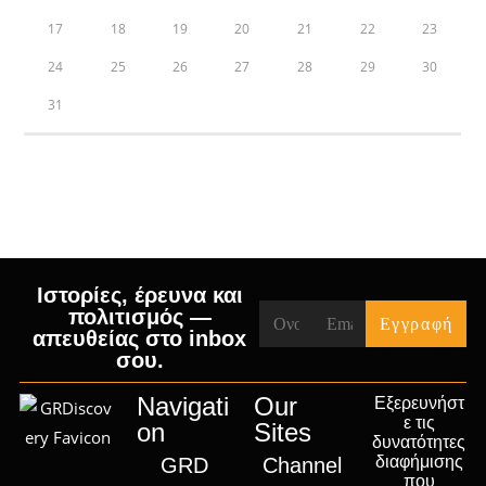
17
18
19
20
21
22
23
24
25
26
27
28
29
30
31
« Jul
Ιστορίες, έρευνα και
πολιτισμός —
απευθείας στο inbox
σου.
Navigati
Our
Εξερευνήστ
ε τις
on
Sites
δυνατότητες
διαφήμισης
GRD
Channel
που