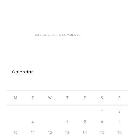
GRDiscovery × Synology: Μια νέα συνεργασία
που επενδύει στο μέλλον της ψηφιακής
δημιουργίας
JULY 24, 2026
/
0 COMMENTS
Calendar
AUGUST 2026
M
T
W
T
F
S
S
1
2
3
4
5
6
7
8
9
10
11
12
13
14
15
16