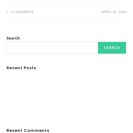
0 COMMENTS
APRIL 20, 2026
Search
SEARCH
Recent Posts
Ασουάν – Αμπού Σιμπέλ: Εκεί που ο χρόνος κυλάει όπως το νερό
Τα Νέφη του Μαγγελάνου
Αθλητικές τραγωδίες
Οι βασιλικοί οίκοι της Ευρώπης που διαμόρφωσαν την ιστορία
GRDiscovery × Synology: Μια νέα συνεργασία που επενδύει στο
μέλλον της ψηφιακής δημιουργίας
Recent Comments