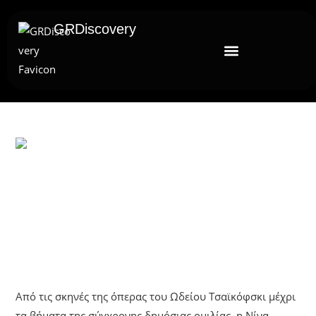
GRDiscovery
UNCATEGORIZED
Όταν Η Φωνή Γίνεται Εργαλείο
Επιρροής – Η Νίνα Καλούτσα Στο
GRDiscovery
Από τις σκηνές της όπερας του Ωδείου Τσαϊκόφσκι μέχρι
τα βήματα της σύγχρονης δημόσιας ομιλίας, η Νίνα