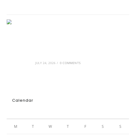
GRDiscovery × Synology: Μια νέα συνεργασία
που επενδύει στο μέλλον της ψηφιακής
δημιουργίας
JULY 24, 2026
/
0 COMMENTS
Calendar
AUGUST 2026
M
T
W
T
F
S
S