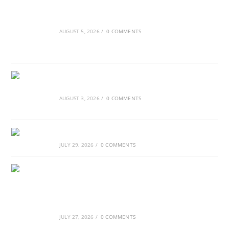
Ασουάν – Αμπού Σιμπέλ: Εκεί που ο χρόνος
κυλάει όπως το νερό
AUGUST 5, 2026
/
0 COMMENTS
Τα Νέφη του Μαγγελάνου
AUGUST 3, 2026
/
0 COMMENTS
Αθλητικές τραγωδίες
JULY 29, 2026
/
0 COMMENTS
Οι βασιλικοί οίκοι της Ευρώπης που
διαμόρφωσαν την ιστορία
JULY 27, 2026
/
0 COMMENTS