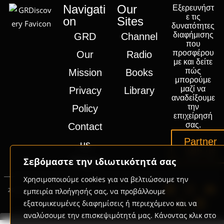
Navigati
Our
Εξερευνήστ
ε τις
on
Sites
δυνατότητες
διαφήμισης
GRD
Channel
που
προσφέρου
Our
Radio
με και δείτε
πώς
Mission
Books
μπορούμε
μαζί να
Privacy
Library
αναδείξουμε
την
Policy
επιχείρησή
σας.
Contact
Partner
us
with us
Σεβόμαστε την ιδιωτικότητά σας
Press
Χρησιμοποιούμε cookies για να βελτιώσουμε την
2020-2026 © GRD Group | Powered by
Promotech
εμπειρία πλοήγησής σας, να προβάλλουμε
Digital Marketing Lab Greece
εξατομικευμένες διαφημίσεις ή περιεχόμενο και να
αναλύσουμε την επισκεψιμότητά μας. Κάνοντας κλικ στο