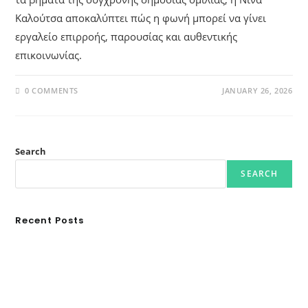
Καλούτσα αποκαλύπτει πώς η φωνή μπορεί να γίνει
εργαλείο επιρροής, παρουσίας και αυθεντικής
επικοινωνίας.
0 COMMENTS
JANUARY 26, 2026
Search
SEARCH
Recent Posts
Ασουάν – Αμπού Σιμπέλ: Εκεί που ο χρόνος κυλάει όπως το νερό
Τα Νέφη του Μαγγελάνου
Αθλητικές τραγωδίες
Οι βασιλικοί οίκοι της Ευρώπης που διαμόρφωσαν την ιστορία