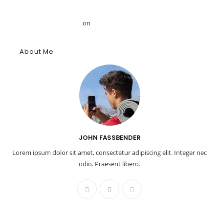
Το αρχαίο αιγυπτιακό κύφι: Αρωματική ουσία, θύμιαμα και
φάρμακο – GRDiscovery
on
Η ιστορία των αρωμάτων
About Me
JOHN FASSBENDER
Lorem ipsum dolor sit amet, consectetur adipiscing elit. Integer nec
odio. Praesent libero.