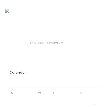
GRDiscovery × Synology: Μια νέα συνεργασία
που επενδύει στο μέλλον της ψηφιακής
δημιουργίας
JULY 24, 2026
/
0 COMMENTS
Calendar
AUGUST 2026
M
T
W
T
F
S
S
1
2