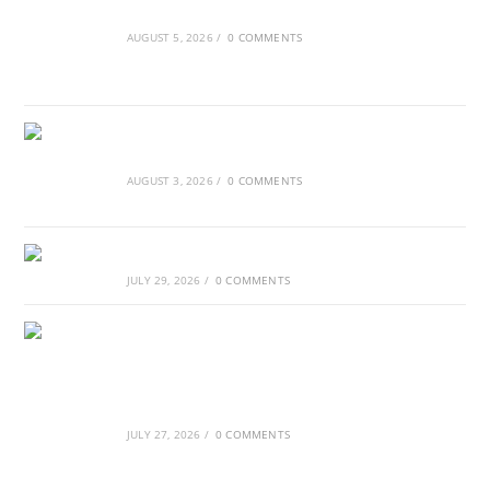
κυλάει όπως το νερό
AUGUST 5, 2026
/
0 COMMENTS
Τα Νέφη του Μαγγελάνου
AUGUST 3, 2026
/
0 COMMENTS
Αθλητικές τραγωδίες
JULY 29, 2026
/
0 COMMENTS
Οι βασιλικοί οίκοι της Ευρώπης που
διαμόρφωσαν την ιστορία
JULY 27, 2026
/
0 COMMENTS