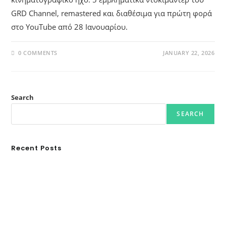
GRD Channel, remastered και διαθέσιμα για πρώτη φορά
στο YouTube από 28 Ιανουαρίου.
0 COMMENTS
JANUARY 22, 2026
Search
SEARCH
Recent Posts
Ασουάν – Αμπού Σιμπέλ: Εκεί που ο χρόνος κυλάει όπως το νερό
Τα Νέφη του Μαγγελάνου
Αθλητικές τραγωδίες
Οι βασιλικοί οίκοι της Ευρώπης που διαμόρφωσαν την ιστορία
GRDiscovery × Synology: Μια νέα συνεργασία που επενδύει στο
μέλλον της ψηφιακής δημιουργίας