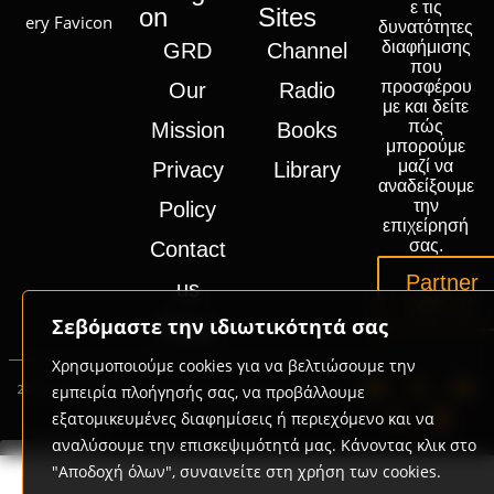
ε τις
on
Sites
δυνατότητες
διαφήμισης
GRD
Channel
που
προσφέρου
Our
Radio
με και δείτε
πώς
Mission
Books
μπορούμε
μαζί να
Privacy
Library
αναδείξουμε
την
Policy
επιχείρησή
σας.
Contact
Partner
us
with us
Σεβόμαστε την ιδιωτικότητά σας
Press
Χρησιμοποιούμε cookies για να βελτιώσουμε την
2020-2026 © GRD Group | Powered by
Promotech
εμπειρία πλοήγησής σας, να προβάλλουμε
Digital Marketing Lab Greece
εξατομικευμένες διαφημίσεις ή περιεχόμενο και να
αναλύσουμε την επισκεψιμότητά μας. Κάνοντας κλικ στο
"Αποδοχή όλων", συναινείτε στη χρήση των cookies.