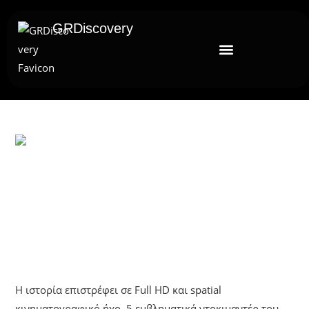
GRDiscovery
UNCATEGORIZED
Η Ιστορία Επιστρέφει | 5 Θρυλικά
Ντοκιμαντέρ Remastered Σε Full
HD
Η ιστορία επιστρέφει σε Full HD και spatial
κινηματογραφικό ήχο. 5 εμβληματικά ντοκιμαντέρ του