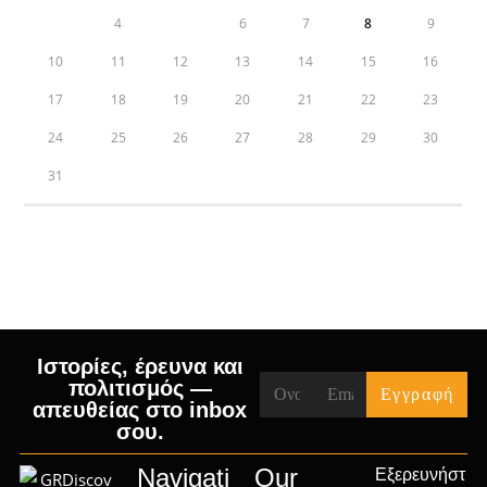
3
4
5
6
7
8
9
10
11
12
13
14
15
16
17
18
19
20
21
22
23
24
25
26
27
28
29
30
31
« Jul
Ιστορίες, έρευνα και
πολιτισμός —
απευθείας στο inbox
σου.
Navigati
Our
Εξερευνήστ