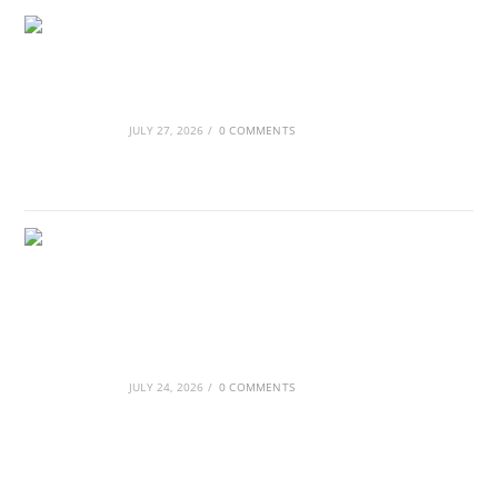
Οι βασιλικοί οίκοι της Ευρώπης που
διαμόρφωσαν την ιστορία
JULY 27, 2026
/
0 COMMENTS
GRDiscovery × Synology: Μια νέα συνεργασία
που επενδύει στο μέλλον της ψηφιακής
δημιουργίας
JULY 24, 2026
/
0 COMMENTS