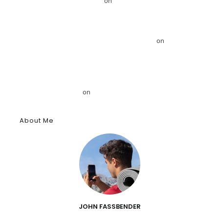
Ahmed Mansour – GRDiscovery
on
Το GRDiscovery ανακοινώνει
στρατηγική συνεργασία με τον Αιγυπτιολόγο Δρ. Ahmed Mansour
Το GRDiscovery ανακοινώνει στρατηγική συνεργασία με τον
Αιγυπτιολόγο Δρ. Ahmed Mansour – GRDiscovery
on
GRDiscovery
Announces Strategic Partnership with Egyptologist Dr. Ahmed
Mansour
Το αρχαίο αιγυπτιακό κύφι: Αρωματική ουσία, θύμιαμα και
φάρμακο – GRDiscovery
on
Η ιστορία των αρωμάτων
About Me
JOHN FASSBENDER