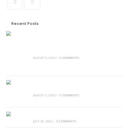
Recent Posts
Ασουάν – Αμπού Σιμπέλ: Εκεί που ο χρόνος
κυλάει όπως το νερό
AUGUST 5, 2026
/
0 COMMENTS
Τα Νέφη του Μαγγελάνου
AUGUST 3, 2026
/
0 COMMENTS
Αθλητικές τραγωδίες
JULY 29, 2026
/
0 COMMENTS