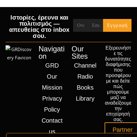
Ιστορίες, έρευνα και
πολιτισμός —
απευθείας στο inbox
σου.
Navigati
Our
Εξερευνήστ
ε τις
on
Sites
δυνατότητες
διαφήμισης
GRD
Channel
που
προσφέρου
Our
Radio
με και δείτε
πώς
Mission
Books
μπορούμε
μαζί να
Privacy
Library
αναδείξουμε
την
Policy
επιχείρησή
σας.
Contact
Partner
us
with us