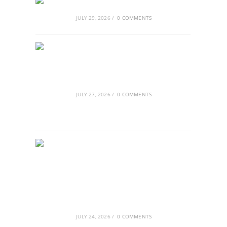
Αθλητικές τραγωδίες
JULY 29, 2026
/
0 COMMENTS
Οι βασιλικοί οίκοι της Ευρώπης
που διαμόρφωσαν την ιστορία
JULY 27, 2026
/
0 COMMENTS
GRDiscovery × Synology: Μια νέα
συνεργασία που επενδύει στο
μέλλον της ψηφιακής δημιουργίας
JULY 24, 2026
/
0 COMMENTS