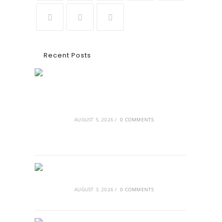
Recent Posts
Ασουάν – Αμπού Σιμπέλ: Εκεί που ο
χρόνος κυλάει όπως το νερό
AUGUST 5, 2026
/
0 COMMENTS
Τα Νέφη του Μαγγελάνου
AUGUST 3, 2026
/
0 COMMENTS