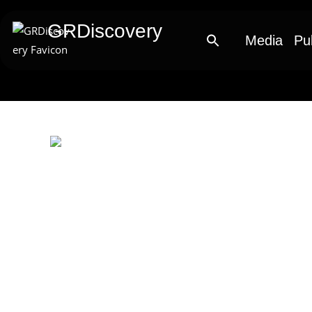
GRDiscovery
Media
Pu