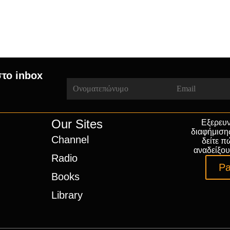
στο inbox
Our Sites
Εξερευν
διαφήμιση
Channel
δείτε π
αναδείξου
Radio
Pa
Books
Library