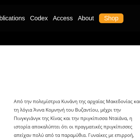
Shop
blications
Codex
Access
About
UNCATEGORIZED
Οι Πριγκίπισσες Της Παγκόσμιας
Ιστορίας
Από την πολεμίστρια Κυνάνη της αρχαίας Μακεδονίας κα
τη λόγια Άννα Κομνηνή του Βυζαντίου, μέχρι την
Πινγκγιάνγκ της Κίνας και την πριγκίπισσα Νταϊάνα, η
ιστορία αποκαλύπτει ότι οι πραγματικές πριγκίπισσες
απείχαν πολύ από τα παραμύθια. Γυναίκες με επιρροή,