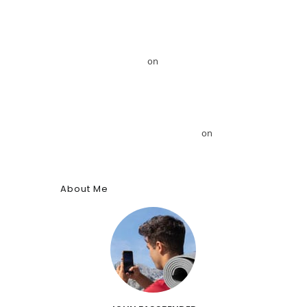
Mansour
Το GRDiscovery ανακοινώνει στρατηγική
συνεργασία με τον Αιγυπτιολόγο Δρ. Ahmed
Mansour – GRDiscovery
on
GRDiscovery
Announces Strategic Partnership with Egyptologist
Dr. Ahmed Mansour
Το αρχαίο αιγυπτιακό κύφι: Αρωματική ουσία,
θύμιαμα και φάρμακο – GRDiscovery
on
Η ιστορία
των αρωμάτων
About Me