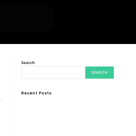
Search
SEARCH
Recent Posts
ι
Ασουάν – Αμπού Σιμπέλ: Εκεί που ο χρόνος κυλάει
όπως το νερό
Τα Νέφη του Μαγγελάνου
Αθλητικές τραγωδίες
Οι βασιλικοί οίκοι της Ευρώπης που διαμόρφωσαν