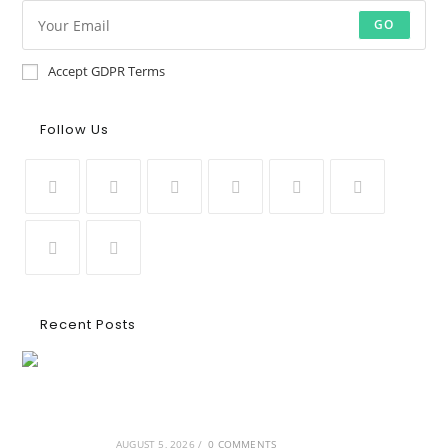
GO
Accept GDPR Terms
Follow Us
Recent Posts
Ασουάν – Αμπού Σιμπέλ: Εκεί που ο χρόνος
κυλάει όπως το νερό
AUGUST 5, 2026
/
0 COMMENTS