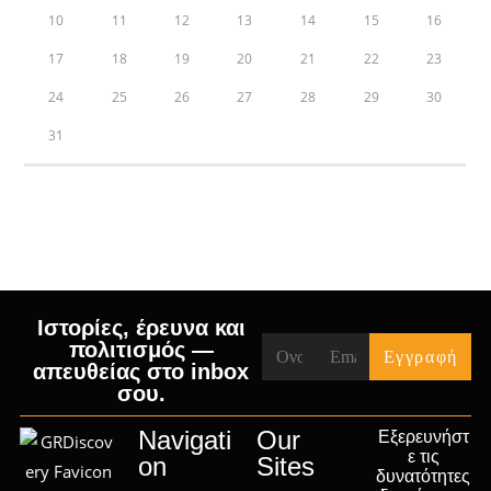
10
11
12
13
14
15
16
17
18
19
20
21
22
23
24
25
26
27
28
29
30
31
« Jul
Ιστορίες, έρευνα και
πολιτισμός —
απευθείας στο inbox
σου.
Navigati
Our
Εξερευνήστ
ε τις
on
Sites
δυνατότητες