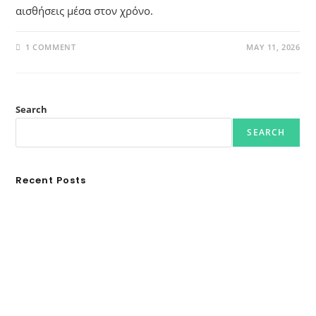
αισθήσεις μέσα στον χρόνο.
1 COMMENT
MAY 11, 2026
Search
SEARCH
Recent Posts
Ασουάν – Αμπού Σιμπέλ: Εκεί που ο χρόνος κυλάει όπως το νερό
Τα Νέφη του Μαγγελάνου
Αθλητικές τραγωδίες
Οι βασιλικοί οίκοι της Ευρώπης που διαμόρφωσαν την ιστορία
GRDiscovery × Synology: Μια νέα συνεργασία που επενδύει στο
μέλλον της ψηφιακής δημιουργίας