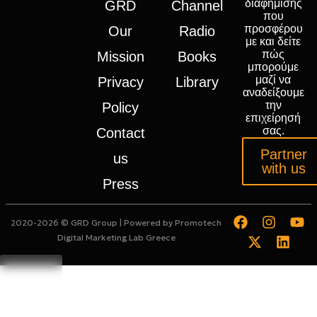
διαφήμισης
GRD
Channel
που
προσφέρου
Our
Radio
με και δείτε
πώς
Mission
Books
μπορούμε
μαζί να
Privacy
Library
αναδείξουμε
την
Policy
επιχείρησή
σας.
Contact
Partner
us
with us
Press
2020-2026 © GRD Group | Powered by
Promotech
Digital Marketing Lab Greece