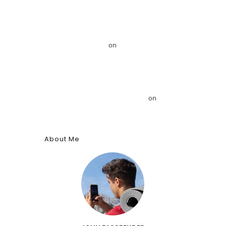
Mansour
Το GRDiscovery ανακοινώνει στρατηγική
συνεργασία με τον Αιγυπτιολόγο Δρ. Ahmed
Mansour – GRDiscovery
on
GRDiscovery
Announces Strategic Partnership with Egyptologist
Dr. Ahmed Mansour
Το αρχαίο αιγυπτιακό κύφι: Αρωματική ουσία,
θύμιαμα και φάρμακο – GRDiscovery
on
Η ιστορία
των αρωμάτων
About Me