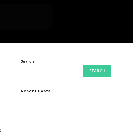
Search
SEARCH
Recent Posts
Ασουάν – Αμπού Σιμπέλ: Εκεί που ο χρόνος κυλάει
όπως το νερό
Τα Νέφη του Μαγγελάνου
Αθλητικές τραγωδίες
Οι βασιλικοί οίκοι της Ευρώπης που διαμόρφωσαν
ο