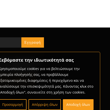
« Jul
ήστε τις δυνατότητες
Σεβόμαστε την ιδιωτικότητά σας
ς που προσφέρουμε και
ώς μπορούμε μαζί να
Χρησιμοποιούμε cookies για να βελτιώσουμε την
με την επιχείρησή σας.
εμπειρία πλοήγησής σας, να προβάλλουμε
rtner with us
εξατομικευμένες διαφημίσεις ή περιεχόμενο και να
αναλύσουμε την επισκεψιμότητά μας. Κάνοντας κλικ στο
"Αποδοχή όλων", συναινείτε στη χρήση των cookies.
Προσαρμογή
Απόρριψη όλων
Αποδοχή όλων