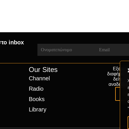
στο inbox
Our Sites
Εξερευν
διαφήμιση
Channel
δείτε π
αναδείξου
Radio
Pa
Books
Library