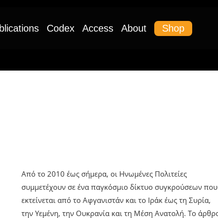
Shop
blications
Codex
Access
About
UNCATEGORIZED
Η Αμερική Και Οι Ατελείωτες
Συγκρούσεις Από Το 2010 Έως Και
Σήμερα
Από το 2010 έως σήμερα, οι Ηνωμένες Πολιτείες
συμμετέχουν σε ένα παγκόσμιο δίκτυο συγκρούσεων που
εκτείνεται από το Αφγανιστάν και το Ιράκ έως τη Συρία,
την Υεμένη, την Ουκρανία και τη Μέση Ανατολή. Το άρθρ