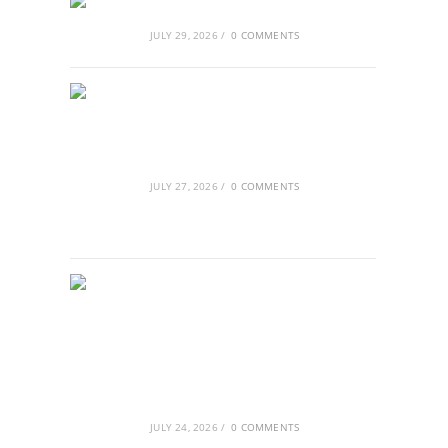
Αθλητικές τραγωδίες
JULY 29, 2026
/
0 COMMENTS
Οι βασιλικοί οίκοι της Ευρώπης
που διαμόρφωσαν την ιστορία
JULY 27, 2026
/
0 COMMENTS
GRDiscovery × Synology: Μια νέα
συνεργασία που επενδύει στο
μέλλον της ψηφιακής δημιουργίας
JULY 24, 2026
/
0 COMMENTS