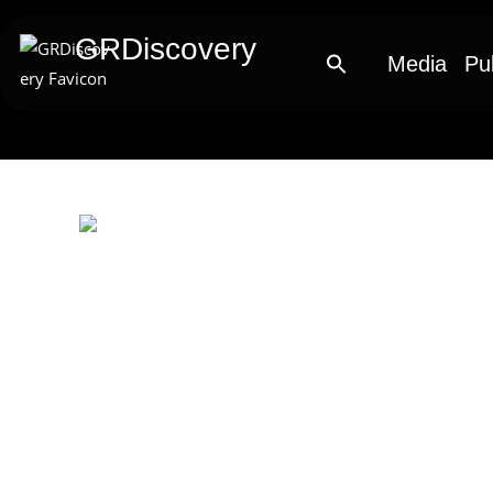
GRDiscovery
Media
Pu