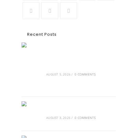
Recent Posts
Ασουάν – Αμπού Σιμπέλ: Εκεί που ο
χρόνος κυλάει όπως το νερό
AUGUST 5, 2026
/
0 COMMENTS
Τα Νέφη του Μαγγελάνου
AUGUST 3, 2026
/
0 COMMENTS