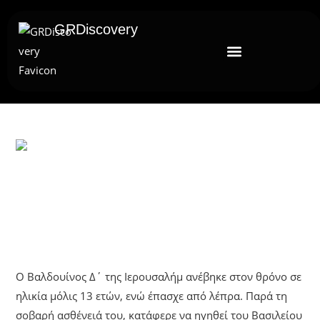
GRDiscovery
UNCATEGORIZED
Βαλδουίνος Δ’ Της Ιερουσαλήμ: Ο
Λεπρός Βασιλιάς
Ο Βαλδουίνος Δ΄ της Ιερουσαλήμ ανέβηκε στον θρόνο σε
ηλικία μόλις 13 ετών, ενώ έπασχε από λέπρα. Παρά τη
σοβαρή ασθένειά του, κατάφερε να ηγηθεί του Βασιλείου