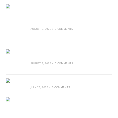
Ασουάν – Αμπού Σιμπέλ: Εκεί που ο χρόνος
κυλάει όπως το νερό
AUGUST 5, 2026
/
0 COMMENTS
Τα Νέφη του Μαγγελάνου
AUGUST 3, 2026
/
0 COMMENTS
Αθλητικές τραγωδίες
JULY 29, 2026
/
0 COMMENTS
Οι βασιλικοί οίκοι της Ευρώπης που