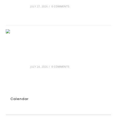
διαμόρφωσαν την ιστορία
JULY 27, 2026
/
0 COMMENTS
GRDiscovery × Synology: Μια νέα συνεργασία
που επενδύει στο μέλλον της ψηφιακής
δημιουργίας
JULY 24, 2026
/
0 COMMENTS
Calendar
AUGUST 2026