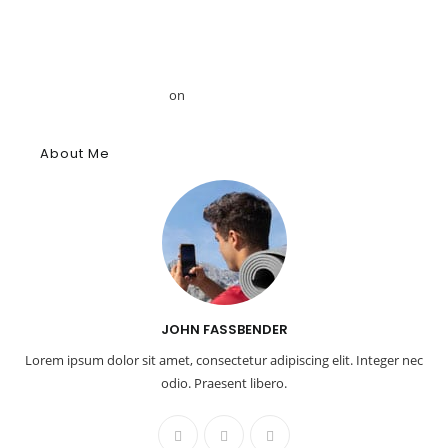
Announces Strategic Partnership with Egyptologist Dr. Ahmed
Mansour
Το αρχαίο αιγυπτιακό κύφι: Αρωματική ουσία, θύμιαμα και
φάρμακο – GRDiscovery
on
Η ιστορία των αρωμάτων
About Me
JOHN FASSBENDER
Lorem ipsum dolor sit amet, consectetur adipiscing elit. Integer nec
odio. Praesent libero.