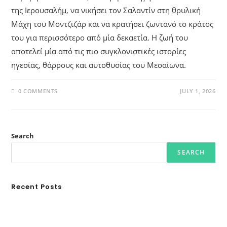
της Ιερουσαλήμ, να νικήσει τον Σαλαντίν στη θρυλική
Μάχη του Μοντζιζάρ και να κρατήσει ζωντανό το κράτος
του για περισσότερο από μία δεκαετία. Η ζωή του
αποτελεί μία από τις πιο συγκλονιστικές ιστορίες
ηγεσίας, θάρρους και αυτοθυσίας του Μεσαίωνα.
0 COMMENTS
JULY 1, 2026
Search
SEARCH
Recent Posts
Ασουάν – Αμπού Σιμπέλ: Εκεί που ο χρόνος κυλάει όπως το νερό
Τα Νέφη του Μαγγελάνου