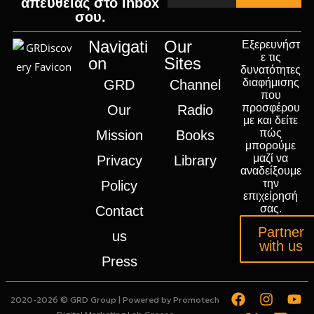
απευθείας στο inbox
σου.
Navigati
Our
Εξερευνήστ
ε τις
on
Sites
δυνατότητες
διαφήμισης
GRD
Channel
που
προσφέρου
Our
Radio
με και δείτε
πώς
Mission
Books
μπορούμε
μαζί να
Privacy
Library
αναδείξουμε
την
Policy
επιχείρησή
σας.
Contact
Partner
us
with us
Press
2020-2026 © GRD Group | Powered by
Promotech