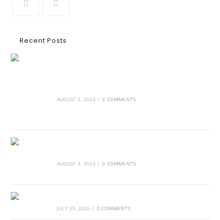
Recent Posts
Ασουάν – Αμπού Σιμπέλ: Εκεί που ο χρόνος
κυλάει όπως το νερό
AUGUST 5, 2026
/
0 COMMENTS
Τα Νέφη του Μαγγελάνου
AUGUST 3, 2026
/
0 COMMENTS
Αθλητικές τραγωδίες
JULY 29, 2026
/
0 COMMENTS