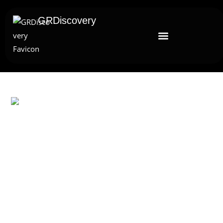
GRDiscovery
UNCATEGORIZED
Το GRDiscovery Ανακοινώνει
Στρατηγική Συνεργασία Με Τον
Αιγυπτιολόγο Δρ. Ahmed
Mansour