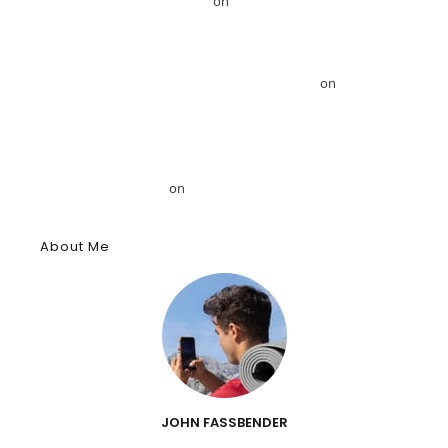
Ahmed Mansour – GRDiscovery
on
Το GRDiscovery ανακοινώνει
στρατηγική συνεργασία με τον Αιγυπτιολόγο Δρ. Ahmed Mansour
Το GRDiscovery ανακοινώνει στρατηγική συνεργασία με τον
Αιγυπτιολόγο Δρ. Ahmed Mansour – GRDiscovery
on
GRDiscovery
Announces Strategic Partnership with Egyptologist Dr. Ahmed
Mansour
Το αρχαίο αιγυπτιακό κύφι: Αρωματική ουσία, θύμιαμα και
φάρμακο – GRDiscovery
on
Η ιστορία των αρωμάτων
About Me
JOHN FASSBENDER