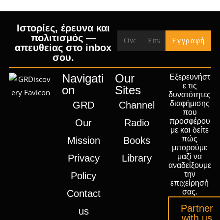
Ιστορίες, έρευνα και
πολιτισμός —
απευθείας στο inbox
σου.
Navigati
Our
Εξερευνήστ
ε τις
on
Sites
δυνατότητες
διαφήμισης
GRD
Channel
που
προσφέρου
Our
Radio
με και δείτε
πώς
Mission
Books
μπορούμε
μαζί να
Privacy
Library
αναδείξουμε
την
Policy
επιχείρησή
σας.
Contact
Partner
us
with us