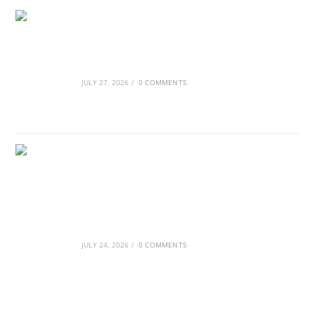
Οι βασιλικοί οίκοι της Ευρώπης που
διαμόρφωσαν την ιστορία
JULY 27, 2026
/
0 COMMENTS
GRDiscovery × Synology: Μια νέα συνεργασία
που επενδύει στο μέλλον της ψηφιακής
δημιουργίας
JULY 24, 2026
/
0 COMMENTS