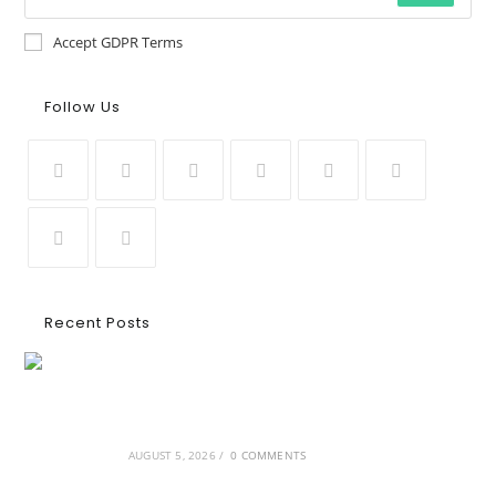
Accept GDPR Terms
Follow Us
Recent Posts
Ασουάν – Αμπού Σιμπέλ: Εκεί που ο χρόνος
κυλάει όπως το νερό
AUGUST 5, 2026
/
0 COMMENTS