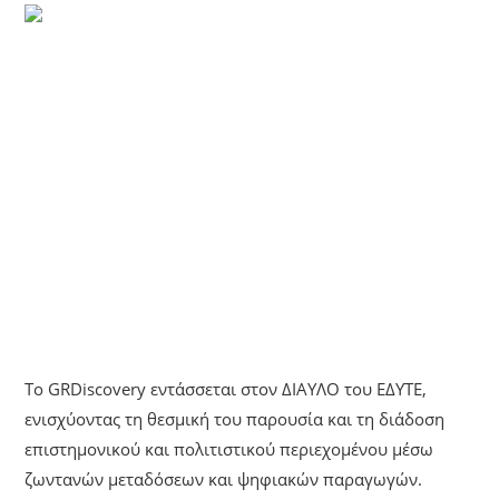
UNCATEGORIZED
Το GRDiscovery Εντάσσεται Στον
ΔΙΑΥΛΟ Του ΕΔΥΤΕ – Στρατηγική
Συνεργασία Για Την Ψηφιακή
Μετάδοση Εκδηλώσεων Και
Επιστημονικού Περιεχομένου
Το GRDiscovery εντάσσεται στον ΔΙΑΥΛΟ του ΕΔΥΤΕ,
ενισχύοντας τη θεσμική του παρουσία και τη διάδοση
επιστημονικού και πολιτιστικού περιεχομένου μέσω
ζωντανών μεταδόσεων και ψηφιακών παραγωγών.