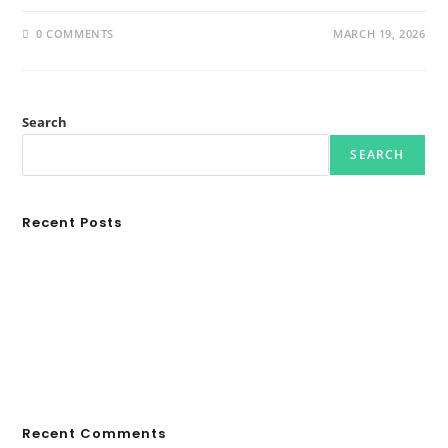
0 COMMENTS
MARCH 19, 2026
Search
SEARCH
Recent Posts
Ασουάν – Αμπού Σιμπέλ: Εκεί που ο χρόνος κυλάει όπως το νερό
Τα Νέφη του Μαγγελάνου
Αθλητικές τραγωδίες
Οι βασιλικοί οίκοι της Ευρώπης που διαμόρφωσαν την ιστορία
GRDiscovery × Synology: Μια νέα συνεργασία που επενδύει στο
μέλλον της ψηφιακής δημιουργίας
Recent Comments