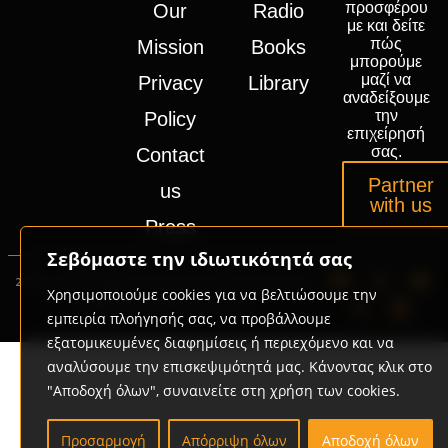
προσφέρου
Our
Radio
με και δείτε
πώς
Mission
Books
μπορούμε
μαζί να
Privacy
Library
αναδείξουμε
την
Policy
επιχείρησή
σας.
Contact
Partner
us
with us
Press
Σεβόμαστε την ιδιωτικότητά σας
2020-2026 © GRD Group | Powered by
Promotech
Χρησιμοποιούμε cookies για να βελτιώσουμε την
Digital Marketing Lab Greece
εμπειρία πλοήγησής σας, να προβάλλουμε
εξατομικευμένες διαφημίσεις ή περιεχόμενο και να
αναλύσουμε την επισκεψιμότητά μας. Κάνοντας κλικ στο
"Αποδοχή όλων", συναινείτε στη χρήση των cookies.
Προσαρμογή
Απόρριψη όλων
Αποδοχή όλων