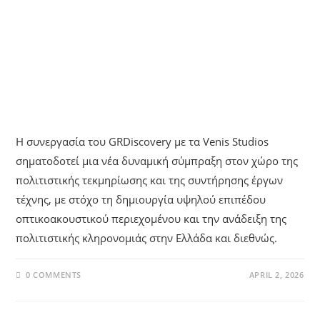
UNCATEGORIZED
Στρατηγική Συνεργασία
GRDiscovery & VENIS
STUDIOS Για Την Ανάδειξη Της
Πολιτιστικής Κληρονομιάς
Η συνεργασία του GRDiscovery με τα Venis Studios
σηματοδοτεί μια νέα δυναμική σύμπραξη στον χώρο της
πολιτιστικής τεκμηρίωσης και της συντήρησης έργων
τέχνης, με στόχο τη δημιουργία υψηλού επιπέδου
οπτικοακουστικού περιεχομένου και την ανάδειξη της
πολιτιστικής κληρονομιάς στην Ελλάδα και διεθνώς.
0 COMMENTS
APRIL 2, 2026