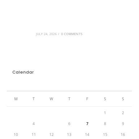
GRDiscovery × Synology: Μια νέα συνεργασία
που επενδύει στο μέλλον της ψηφιακής
δημιουργίας
JULY 24, 2026
/
0 COMMENTS
Calendar
AUGUST 2026
M
T
W
T
F
S
S
1
2
3
4
5
6
7
8
9
10
11
12
13
14
15
16