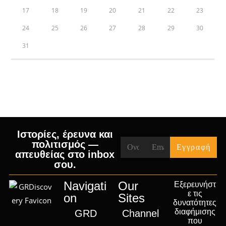
17
18
19
20
21
22
23
24
25
26
27
28
29
30
31
« Jul
Ιστορίες, έρευνα και
πολιτισμός —
απευθείας στο inbox
σου.
Navigati
Our
Εξερευνήστ
ε τις
on
Sites
δυνατότητες
διαφήμισης
GRD
Channel
που