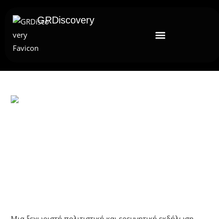
GRDiscovery
UNCATEGORIZED
Διάλεξη Στη Θεσσαλονίκη: «Η
Αρχαία Αιγυπτιακή Θρησκεία Ως
Κοσμικό Και Μεταφυσικό Δόγμα»
Μια ξεχωριστή πολιτιστική και ερευνητική εκδήλωση