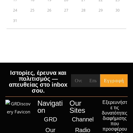
24
25
26
27
28
29
30
31
« Jul
Ιστορίες, έρευνα και
πολιτισμός —
απευθείας στο inbox
σου.
Navigati
Our
Εξερευνήστ
ε τις
on
Sites
δυνατότητες
διαφήμισης
GRD
Channel
που
προσφέρου
Our
Radio