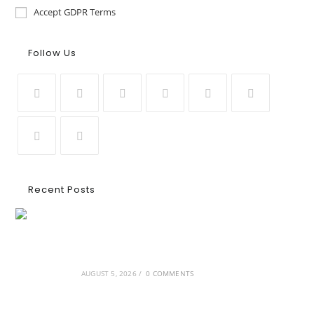
Accept GDPR Terms
Follow Us
Recent Posts
Ασουάν – Αμπού Σιμπέλ: Εκεί που ο χρόνος
κυλάει όπως το νερό
AUGUST 5, 2026
/
0 COMMENTS