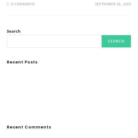
0 COMMENTS
SEPTEMBER 26, 2025
Search
SEARCH
Recent Posts
Ασουάν – Αμπού Σιμπέλ: Εκεί που ο χρόνος κυλάει όπως το νερό
Τα Νέφη του Μαγγελάνου
Αθλητικές τραγωδίες
Οι βασιλικοί οίκοι της Ευρώπης που διαμόρφωσαν την ιστορία
GRDiscovery × Synology: Μια νέα συνεργασία που επενδύει στο
μέλλον της ψηφιακής δημιουργίας
Recent Comments