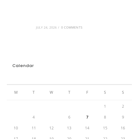
GRDiscovery × Synology: Μια νέα συνεργασία
που επενδύει στο μέλλον της ψηφιακής
δημιουργίας
JULY 24, 2026
/
0 COMMENTS
Calendar
AUGUST 2026
M
T
W
T
F
S
S
1
2
3
4
5
6
7
8
9
10
11
12
13
14
15
16
17
18
19
20
21
22
23