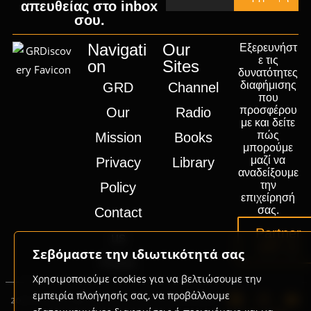
απευθείας στο inbox
σου.
Navigati
Our
Εξερευνήστ
ε τις
on
Sites
δυνατότητες
διαφήμισης
GRD
Channel
που
προσφέρου
Our
Radio
με και δείτε
πώς
Mission
Books
μπορούμε
μαζί να
Privacy
Library
αναδείξουμε
την
Policy
επιχείρησή
σας.
Contact
Partner
us
with us
Σεβόμαστε την ιδιωτικότητά σας
Press
Χρησιμοποιούμε cookies για να βελτιώσουμε την
εμπειρία πλοήγησής σας, να προβάλλουμε
2020-2026 © GRD Group | Powered by
Promotech