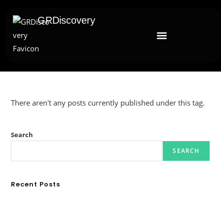
GRDiscovery
There aren't any posts currently published under this tag.
Search
SEARCH
Recent Posts
Ασουάν – Αμπού Σιμπέλ: Εκεί που ο χρόνος κυλάει όπως το νερό
Τα Νέφη του Μαγγελάνου