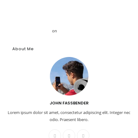
Announces Strategic Partnership with Egyptologist Dr. Ahmed
Mansour
Το αρχαίο αιγυπτιακό κύφι: Αρωματική ουσία, θύμιαμα και
φάρμακο – GRDiscovery
on
Η ιστορία των αρωμάτων
About Me
JOHN FASSBENDER
Lorem ipsum dolor sit amet, consectetur adipiscing elit. Integer nec
odio. Praesent libero.