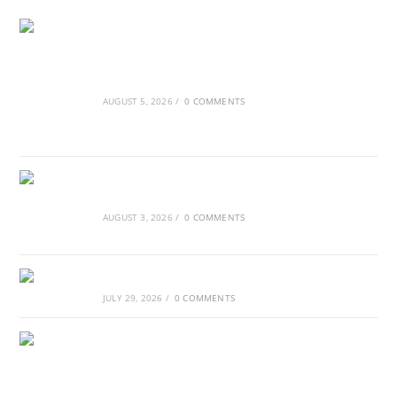
Ασουάν – Αμπού Σιμπέλ: Εκεί που ο χρόνος
κυλάει όπως το νερό
AUGUST 5, 2026
/
0 COMMENTS
Τα Νέφη του Μαγγελάνου
AUGUST 3, 2026
/
0 COMMENTS
Αθλητικές τραγωδίες
JULY 29, 2026
/
0 COMMENTS
Οι βασιλικοί οίκοι της Ευρώπης που