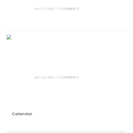
διαμόρφωσαν την ιστορία
JULY 27, 2026
/
0 COMMENTS
GRDiscovery × Synology: Μια νέα συνεργασία
που επενδύει στο μέλλον της ψηφιακής
δημιουργίας
JULY 24, 2026
/
0 COMMENTS
Calendar
AUGUST 2026