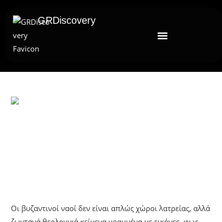
GRDiscovery
UNCATEGORIZED
Τα Κρυμμένα Σύμβολα Των
Βυζαντινών Ναών: Όσα Δεν Βλέπει
Το Βιαστικό Βλέμμα
Οι βυζαντινοί ναοί δεν είναι απλώς χώροι λατρείας, αλλά
ζωντανά θεολογικά κείμενα γραμμένα με εικόνες, φως