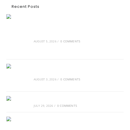
Recent Posts
Ασουάν – Αμπού Σιμπέλ: Εκεί που ο χρόνος
κυλάει όπως το νερό
AUGUST 5, 2026
/
0 COMMENTS
Τα Νέφη του Μαγγελάνου
AUGUST 3, 2026
/
0 COMMENTS
Αθλητικές τραγωδίες
JULY 29, 2026
/
0 COMMENTS