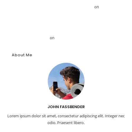
Το GRDiscovery ανακοινώνει στρατηγική συνεργασία με τον
Αιγυπτιολόγο Δρ. Ahmed Mansour – GRDiscovery
on
GRDiscovery
Announces Strategic Partnership with Egyptologist Dr. Ahmed
Mansour
Το αρχαίο αιγυπτιακό κύφι: Αρωματική ουσία, θύμιαμα και
φάρμακο – GRDiscovery
on
Η ιστορία των αρωμάτων
About Me
JOHN FASSBENDER
Lorem ipsum dolor sit amet, consectetur adipiscing elit. Integer nec
odio. Praesent libero.