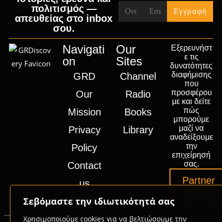
πολιτισμός —
απευθείας στο inbox
σου.
Navigati
Our
Εξερευνήστ
ε τις
on
Sites
δυνατότητες
διαφήμισης
GRD
Channel
που
προσφέρου
Our
Radio
με και δείτε
πώς
Mission
Books
μπορούμε
μαζί να
Privacy
Library
αναδείξουμε
την
Policy
επιχείρησή
σας.
Contact
Partner
us
with us
Σεβόμαστε την ιδιωτικότητά σας
Press
Χρησιμοποιούμε cookies για να βελτιώσουμε την