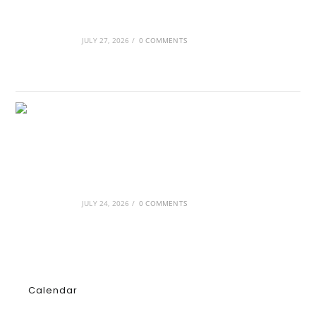
Οι βασιλικοί οίκοι της Ευρώπης που
διαμόρφωσαν την ιστορία
JULY 27, 2026
/
0 COMMENTS
GRDiscovery × Synology: Μια νέα συνεργασία
που επενδύει στο μέλλον της ψηφιακής
δημιουργίας
JULY 24, 2026
/
0 COMMENTS
Calendar