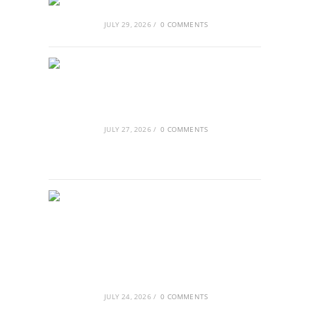
Αθλητικές τραγωδίες
JULY 29, 2026
/
0 COMMENTS
Οι βασιλικοί οίκοι της Ευρώπης
που διαμόρφωσαν την ιστορία
JULY 27, 2026
/
0 COMMENTS
GRDiscovery × Synology: Μια νέα
συνεργασία που επενδύει στο
μέλλον της ψηφιακής δημιουργίας
JULY 24, 2026
/
0 COMMENTS