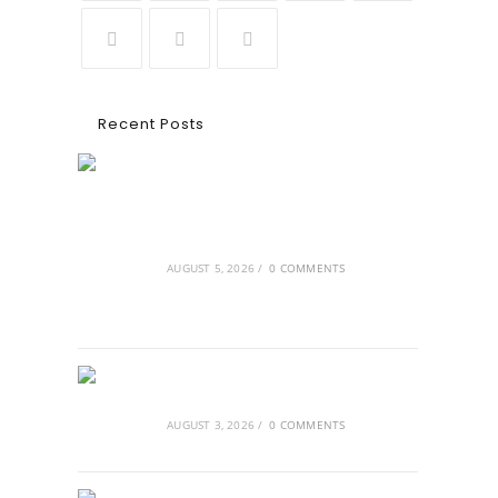
Recent Posts
Ασουάν – Αμπού Σιμπέλ: Εκεί που ο
χρόνος κυλάει όπως το νερό
AUGUST 5, 2026
/
0 COMMENTS
Τα Νέφη του Μαγγελάνου
AUGUST 3, 2026
/
0 COMMENTS