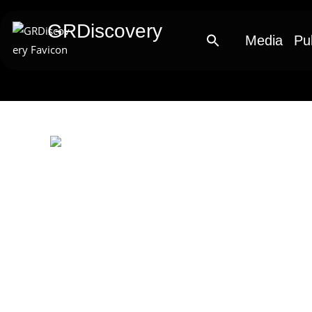
GRDiscovery
Media
Pu