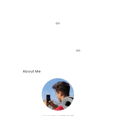
Mansour
Το GRDiscovery ανακοινώνει στρατηγική
συνεργασία με τον Αιγυπτιολόγο Δρ. Ahmed
Mansour – GRDiscovery
on
GRDiscovery
Announces Strategic Partnership with Egyptologist
Dr. Ahmed Mansour
Το αρχαίο αιγυπτιακό κύφι: Αρωματική ουσία,
θύμιαμα και φάρμακο – GRDiscovery
on
Η ιστορία
των αρωμάτων
About Me