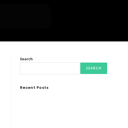
Search
SEARCH
Recent Posts
Ασουάν – Αμπού Σιμπέλ: Εκεί που ο χρόνος κυλάει
όπως το νερό
Τα Νέφη του Μαγγελάνου
Αθλητικές τραγωδίες
Οι βασιλικοί οίκοι της Ευρώπης που διαμόρφωσαν
,