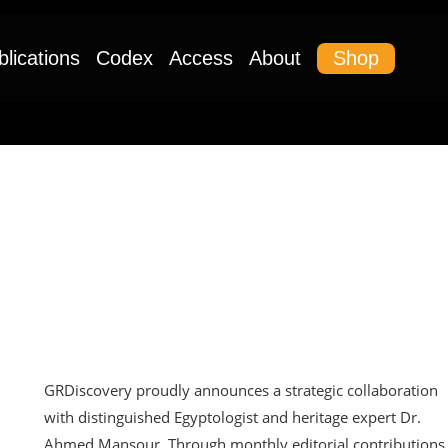
Shop
blications
Codex
Access
About
UNCATEGORIZED
GRDiscovery Announces
Strategic Partnership With
Egyptologist Dr. Ahmed
Mansour
GRDiscovery proudly announces a strategic collaboration
with distinguished Egyptologist and heritage expert Dr.
Ahmed Mansour. Through monthly editorial contributions