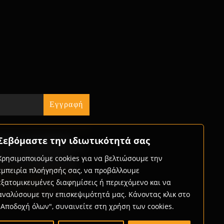
ήστε τις δυνατότητες
Σεβόμαστε την ιδιωτικότητά σας
ς που προσφέρουμε και
ώς μπορούμε μαζί να
Χρησιμοποιούμε cookies για να βελτιώσουμε την
με την επιχείρησή σας.
εμπειρία πλοήγησής σας, να προβάλλουμε
rtner with us
εξατομικευμένες διαφημίσεις ή περιεχόμενο και να
αναλύσουμε την επισκεψιμότητά μας. Κάνοντας κλικ στο
"Αποδοχή όλων", συναινείτε στη χρήση των cookies.