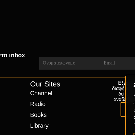
στο inbox
Our Sites
Εξερευν
διαφήμιση
Channel
δείτε π
αναδείξου
Radio
Pa
Books
Library