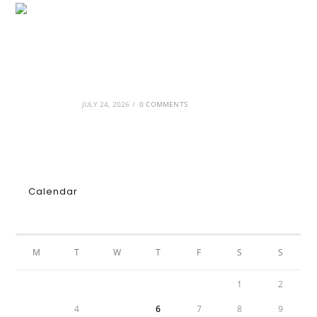
GRDiscovery × Synology: Μια νέα συνεργασία
που επενδύει στο μέλλον της ψηφιακής
δημιουργίας
JULY 24, 2026
/
0 COMMENTS
Calendar
AUGUST 2026
M
T
W
T
F
S
S
1
2
3
4
5
6
7
8
9