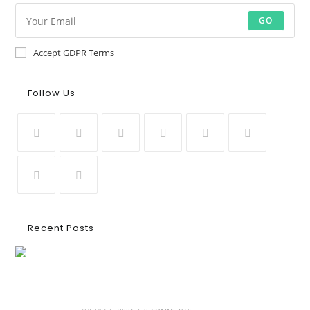
GO
Accept GDPR Terms
Follow Us
Recent Posts
Ασουάν – Αμπού Σιμπέλ: Εκεί που ο χρόνος
κυλάει όπως το νερό