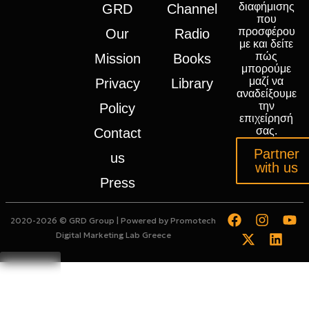
διαφήμισης
GRD
Channel
που
προσφέρου
Our
Radio
με και δείτε
πώς
Mission
Books
μπορούμε
μαζί να
Privacy
Library
αναδείξουμε
την
Policy
επιχείρησή
σας.
Contact
Partner
us
with us
Press
2020-2026 © GRD Group | Powered by
Promotech
Digital Marketing Lab Greece