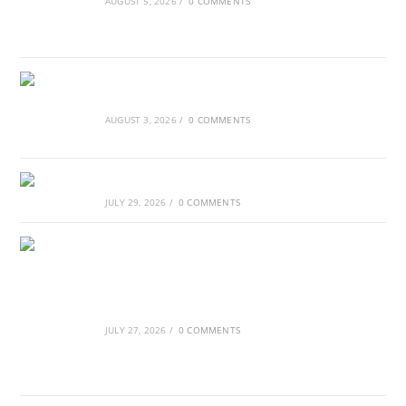
AUGUST 5, 2026
/
0 COMMENTS
Τα Νέφη του Μαγγελάνου
AUGUST 3, 2026
/
0 COMMENTS
Αθλητικές τραγωδίες
JULY 29, 2026
/
0 COMMENTS
Οι βασιλικοί οίκοι της Ευρώπης που
διαμόρφωσαν την ιστορία
JULY 27, 2026
/
0 COMMENTS