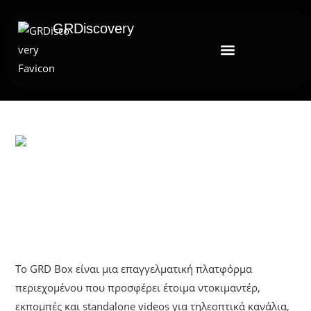
GRDiscovery
UNCATEGORIZED
Το Ολοκαίνουργιο GRD Box Είναι
Διαθέσιμο Για Επαγγελματίες
Το GRD Box είναι μια επαγγελματική πλατφόρμα
περιεχομένου που προσφέρει έτοιμα ντοκιμαντέρ,
εκπομπές και standalone videos για τηλεοπτικά κανάλια,