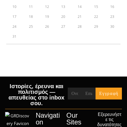
10
11
12
13
14
15
16
17
18
19
20
21
22
23
24
25
26
27
28
29
30
31
« Jul
Ιστορίες, έρευνα και
πολιτισμός —
απευθείας στο inbox
σου.
Navigati
Our
Εξερευνήστ
ε τις
on
Sites
δυνατότητες