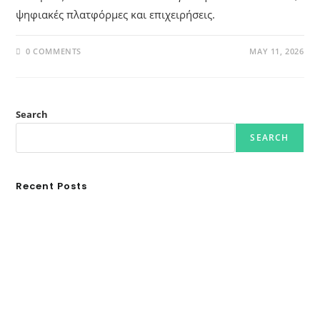
ψηφιακές πλατφόρμες και επιχειρήσεις.
0 COMMENTS
MAY 11, 2026
Search
SEARCH
Recent Posts
Ασουάν – Αμπού Σιμπέλ: Εκεί που ο χρόνος κυλάει όπως το νερό
Τα Νέφη του Μαγγελάνου
Αθλητικές τραγωδίες
Οι βασιλικοί οίκοι της Ευρώπης που διαμόρφωσαν την ιστορία
GRDiscovery × Synology: Μια νέα συνεργασία που επενδύει στο
μέλλον της ψηφιακής δημιουργίας