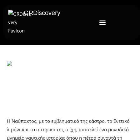
GRDiscovery
UNCATEGORIZED
Ναύπακτος: Εκεί Που Η Πέτρα
Συναντά Την Θάλασσα
Η Ναύπακτος, με το εμβληματικό της κάστρο, το Ενετικό
λιμάνι και τα ιστορικά της τείχη, αποτελεί ένα μοναδικό
μνημείο ναυτικής ιστορίας όπου η πέτρα συναντά τη