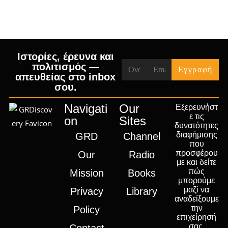
Ιστορίες, έρευνα και
πολιτισμός —
απευθείας στο inbox
σου.
Navigati
Our
Εξερευνήστ
ε τις
on
Sites
δυνατότητες
διαφήμισης
GRD
Channel
που
προσφέρου
Our
Radio
με και δείτε
πώς
Mission
Books
μπορούμε
μαζί να
Privacy
Library
αναδείξουμε
την
Policy
επιχείρησή
σας.