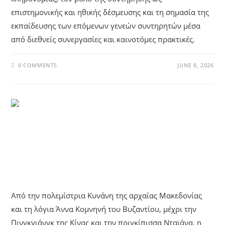
επιστημονικής και ηθικής δέσμευσης και τη σημασία της
εκπαίδευσης των επόμενων γενεών συντηρητών μέσα
από διεθνείς συνεργασίες και καινοτόμες πρακτικές.
0 COMMENTS
JUNE 8, 2026
UNCATEGORIZED
Οι Πριγκίπισσες Της Παγκόσμιας
Ιστορίας
Από την πολεμίστρια Κυνάνη της αρχαίας Μακεδονίας
και τη λόγια Άννα Κομνηνή του Βυζαντίου, μέχρι την
Πινγκγιάνγκ της Κίνας και την πριγκίπισσα Νταϊάνα, η