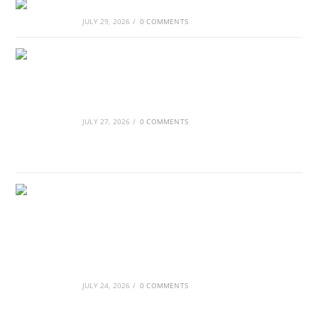
Αθλητικές τραγωδίες
JULY 29, 2026
/
0 COMMENTS
Οι βασιλικοί οίκοι της Ευρώπης που
διαμόρφωσαν την ιστορία
JULY 27, 2026
/
0 COMMENTS
GRDiscovery × Synology: Μια νέα συνεργασία
που επενδύει στο μέλλον της ψηφιακής
δημιουργίας
JULY 24, 2026
/
0 COMMENTS