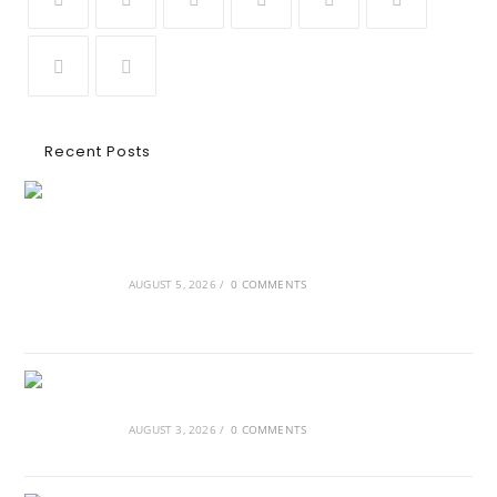
Recent Posts
Ασουάν – Αμπού Σιμπέλ: Εκεί που ο χρόνος
κυλάει όπως το νερό
AUGUST 5, 2026
/
0 COMMENTS
Τα Νέφη του Μαγγελάνου
AUGUST 3, 2026
/
0 COMMENTS