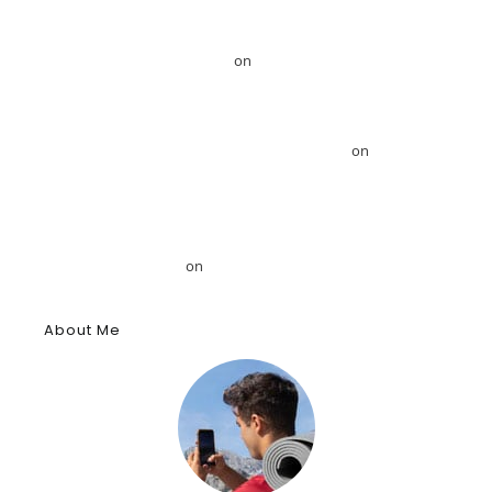
GRDiscovery Announces Strategic Partnership with Egyptologist Dr.
Ahmed Mansour – GRDiscovery
on
Το GRDiscovery ανακοινώνει
στρατηγική συνεργασία με τον Αιγυπτιολόγο Δρ. Ahmed Mansour
Το GRDiscovery ανακοινώνει στρατηγική συνεργασία με τον
Αιγυπτιολόγο Δρ. Ahmed Mansour – GRDiscovery
on
GRDiscovery
Announces Strategic Partnership with Egyptologist Dr. Ahmed
Mansour
Το αρχαίο αιγυπτιακό κύφι: Αρωματική ουσία, θύμιαμα και
φάρμακο – GRDiscovery
on
Η ιστορία των αρωμάτων
About Me