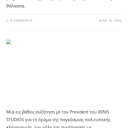
θάλασσα.
0 COMMENTS
JUNE 10, 2026
UNCATEGORIZED
Βενιζέλος Γ. Γαβριλάκης: Ο Γιατρός
Της Τέχνης Και Θεματοφύλακας Της
Πολιτιστικής Κληρονομιάς
Μια εις βάθος συζήτηση με τον President του VENIS
STUDIOS για το όραμα της παγκόσμιας πολιτιστικής
κληρονομιάς, τον ρόλο της συντήρησης ως