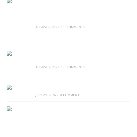
Ασουάν – Αμπού Σιμπέλ: Εκεί που ο χρόνος
κυλάει όπως το νερό
AUGUST 5, 2026
/
0 COMMENTS
Τα Νέφη του Μαγγελάνου
AUGUST 3, 2026
/
0 COMMENTS
Αθλητικές τραγωδίες
JULY 29, 2026
/
0 COMMENTS
Οι βασιλικοί οίκοι της Ευρώπης που
διαμόρφωσαν την ιστορία