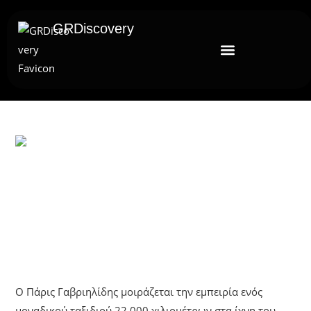
GRDiscovery
UNCATEGORIZED
Εκεί Όπου Ο Αλέξανδρος Ζει Ακόμη
Ως Ισκαντέρ | Πάρις Γαβριηλίδης
Στο GRDiscovery
Ο Πάρις Γαβριηλίδης μοιράζεται την εμπειρία ενός
μοναδικού ταξιδιού 22.000 χιλιομέτρων στα ίχνη του