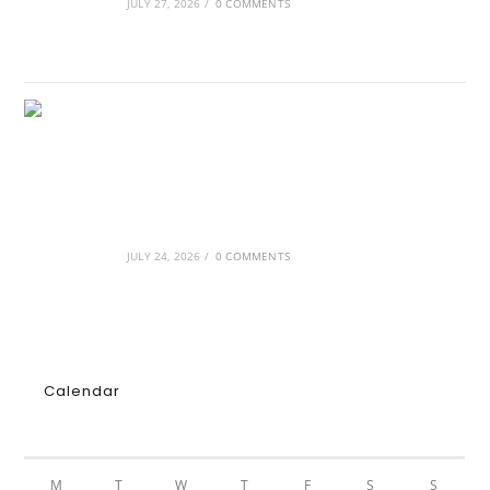
JULY 27, 2026
/
0 COMMENTS
GRDiscovery × Synology: Μια νέα συνεργασία
που επενδύει στο μέλλον της ψηφιακής
δημιουργίας
JULY 24, 2026
/
0 COMMENTS
Calendar
AUGUST 2026
M
T
W
T
F
S
S