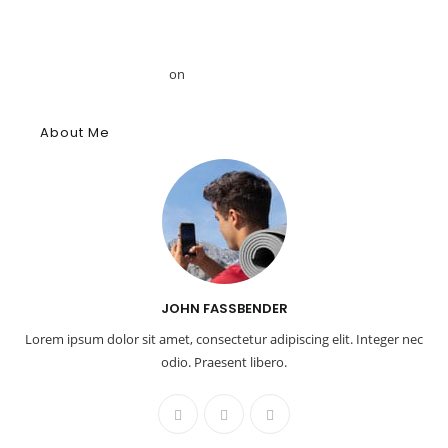
Mansour
Το αρχαίο αιγυπτιακό κύφι: Αρωματική ουσία, θύμιαμα και
φάρμακο – GRDiscovery
on
Η ιστορία των αρωμάτων
About Me
JOHN FASSBENDER
Lorem ipsum dolor sit amet, consectetur adipiscing elit. Integer nec
odio. Praesent libero.