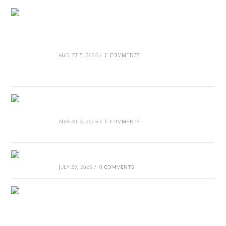
Ασουάν – Αμπού Σιμπέλ: Εκεί που ο χρόνος
κυλάει όπως το νερό
AUGUST 5, 2026
/
0 COMMENTS
Τα Νέφη του Μαγγελάνου
AUGUST 3, 2026
/
0 COMMENTS
Αθλητικές τραγωδίες
JULY 29, 2026
/
0 COMMENTS
Οι βασιλικοί οίκοι της Ευρώπης που