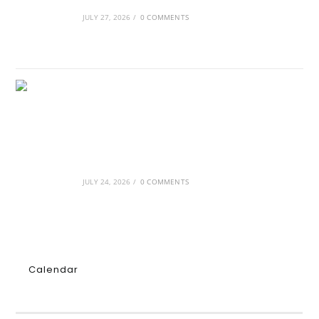
διαμόρφωσαν την ιστορία
JULY 27, 2026
/
0 COMMENTS
GRDiscovery × Synology: Μια νέα συνεργασία
που επενδύει στο μέλλον της ψηφιακής
δημιουργίας
JULY 24, 2026
/
0 COMMENTS
Calendar
AUGUST 2026