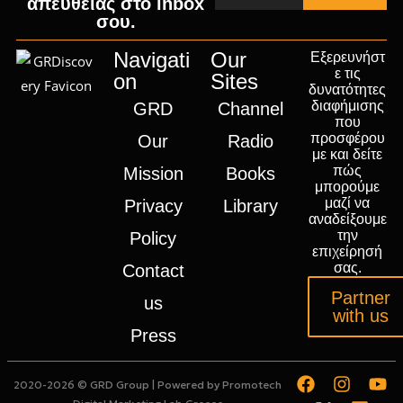
απευθείας στο inbox
σου.
Navigati
Our
Εξερευνήστ
ε τις
on
Sites
δυνατότητες
διαφήμισης
GRD
Channel
που
προσφέρου
Our
Radio
με και δείτε
πώς
Mission
Books
μπορούμε
μαζί να
Privacy
Library
αναδείξουμε
την
Policy
επιχείρησή
σας.
Contact
Partner
us
with us
Press
2020-2026 © GRD Group | Powered by
Promotech