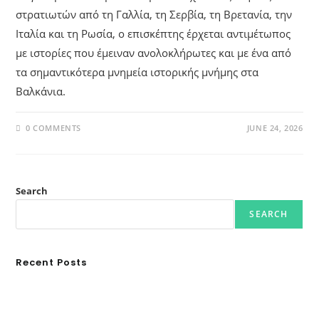
στρατιωτών από τη Γαλλία, τη Σερβία, τη Βρετανία, την
Ιταλία και τη Ρωσία, ο επισκέπτης έρχεται αντιμέτωπος
με ιστορίες που έμειναν ανολοκλήρωτες και με ένα από
τα σημαντικότερα μνημεία ιστορικής μνήμης στα
Βαλκάνια.
0 COMMENTS
JUNE 24, 2026
Search
SEARCH
Recent Posts
Ασουάν – Αμπού Σιμπέλ: Εκεί που ο χρόνος κυλάει όπως το νερό
Τα Νέφη του Μαγγελάνου