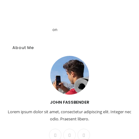
Announces Strategic Partnership with Egyptologist Dr. Ahmed
Mansour
Το αρχαίο αιγυπτιακό κύφι: Αρωματική ουσία, θύμιαμα και
φάρμακο – GRDiscovery
on
Η ιστορία των αρωμάτων
About Me
JOHN FASSBENDER
Lorem ipsum dolor sit amet, consectetur adipiscing elit. Integer nec
odio. Praesent libero.