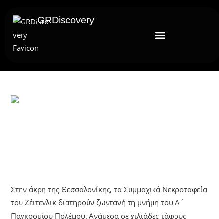
GRDiscovery
UNCATEGORIZED
Η Μνήμη Των Νεκροταφείων:
Συμμαχικά Κοιμητήρια Ζέιτενλικ
Στην άκρη της Θεσσαλονίκης, τα Συμμαχικά Νεκροταφεία
του Ζέιτενλικ διατηρούν ζωντανή τη μνήμη του Α΄
Παγκοσμίου Πολέμου. Ανάμεσα σε χιλιάδες τάφους