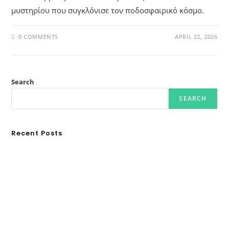
μυστηρίου που συγκλόνισε τον ποδοσφαιρικό κόσμο.
0 COMMENTS
APRIL 22, 2026
Search
SEARCH
Recent Posts
Ασουάν – Αμπού Σιμπέλ: Εκεί που ο χρόνος κυλάει όπως το νερό
Τα Νέφη του Μαγγελάνου
Αθλητικές τραγωδίες
Οι βασιλικοί οίκοι της Ευρώπης που διαμόρφωσαν την ιστορία
GRDiscovery × Synology: Μια νέα συνεργασία που επενδύει στο
μέλλον της ψηφιακής δημιουργίας