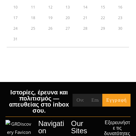
10
11
12
13
14
15
16
17
18
19
20
21
22
23
24
25
26
27
28
29
30
31
« Jul
Ιστορίες, έρευνα και
πολιτισμός —
απευθείας στο inbox
σου.
Navigati
Our
Εξερευνήστ
ε τις
on
Sites
δυνατότητες