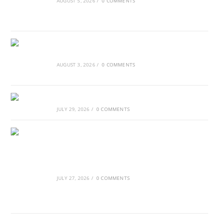
AUGUST 5, 2026
/
0 COMMENTS
Τα Νέφη του Μαγγελάνου
AUGUST 3, 2026
/
0 COMMENTS
Αθλητικές τραγωδίες
JULY 29, 2026
/
0 COMMENTS
Οι βασιλικοί οίκοι της Ευρώπης που
διαμόρφωσαν την ιστορία
JULY 27, 2026
/
0 COMMENTS