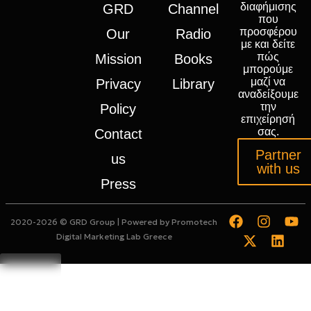
διαφήμισης
GRD
Channel
που
προσφέρου
Our
Radio
με και δείτε
πώς
Mission
Books
μπορούμε
μαζί να
Privacy
Library
αναδείξουμε
την
Policy
επιχείρησή
σας.
Contact
Partner
us
with us
Press
2020-2026 © GRD Group | Powered by
Promotech
Digital Marketing Lab Greece