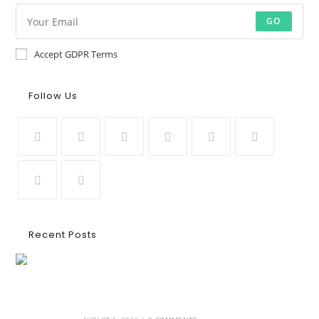
GO
Accept GDPR Terms
Follow Us
Recent Posts
Ασουάν – Αμπού Σιμπέλ: Εκεί που ο χρόνος
κυλάει όπως το νερό