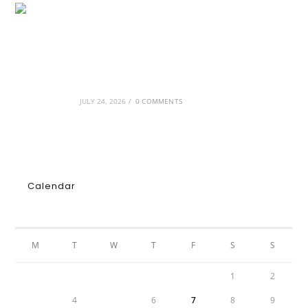
GRDiscovery × Synology: Μια νέα συνεργασία
που επενδύει στο μέλλον της ψηφιακής
δημιουργίας
JULY 24, 2026
/
0 COMMENTS
Calendar
AUGUST 2026
M
T
W
T
F
S
S
1
2
3
4
5
6
7
8
9