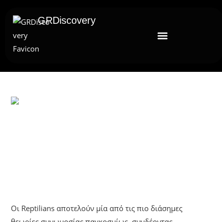
GRDiscovery
UNCATEGORIZED
Reptilians: Η Θεωρία Συνωμοσίας
Που Θέλει Σαύρες Να Κυβερνούν Τον
Κόσμο
Οι Reptilians αποτελούν μία από τις πιο διάσημες
θεωρίες συνωμοσίας παγκοσμίως, συνδέοντας