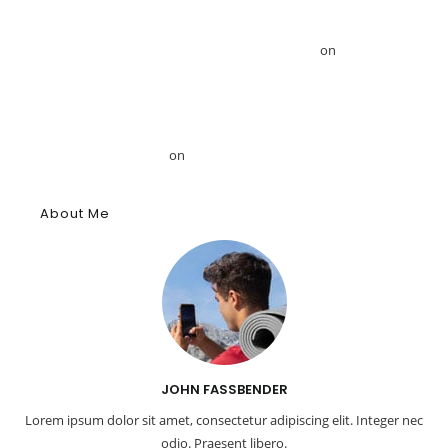
Το GRDiscovery ανακοινώνει στρατηγική συνεργασία με τον
Αιγυπτιολόγο Δρ. Ahmed Mansour – GRDiscovery
on
GRDiscovery
Announces Strategic Partnership with Egyptologist Dr. Ahmed
Mansour
Το αρχαίο αιγυπτιακό κύφι: Αρωματική ουσία, θύμιαμα και
φάρμακο – GRDiscovery
on
Η ιστορία των αρωμάτων
About Me
JOHN FASSBENDER
Lorem ipsum dolor sit amet, consectetur adipiscing elit. Integer nec
odio. Praesent libero.