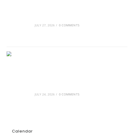
Οι βασιλικοί οίκοι της Ευρώπης που
διαμόρφωσαν την ιστορία
JULY 27, 2026
/
0 COMMENTS
GRDiscovery × Synology: Μια νέα συνεργασία
που επενδύει στο μέλλον της ψηφιακής
δημιουργίας
JULY 24, 2026
/
0 COMMENTS
Calendar