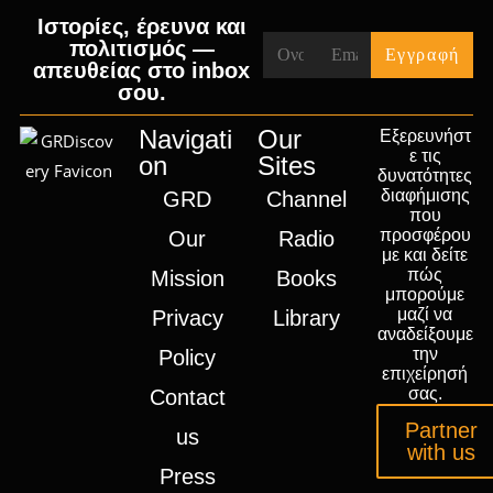
Ιστορίες, έρευνα και
πολιτισμός —
απευθείας στο inbox
σου.
Navigati
Our
Εξερευνήστ
ε τις
on
Sites
δυνατότητες
διαφήμισης
GRD
Channel
που
προσφέρου
Our
Radio
με και δείτε
πώς
Mission
Books
μπορούμε
μαζί να
Privacy
Library
αναδείξουμε
την
Policy
επιχείρησή
σας.
Contact
Partner
us
with us
Press