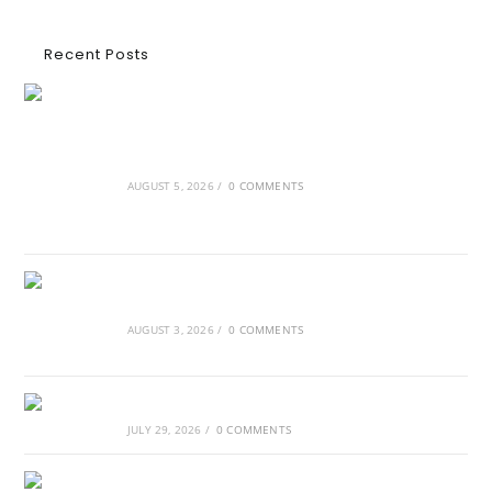
Recent Posts
Ασουάν – Αμπού Σιμπέλ: Εκεί που ο χρόνος
κυλάει όπως το νερό
AUGUST 5, 2026
/
0 COMMENTS
Τα Νέφη του Μαγγελάνου
AUGUST 3, 2026
/
0 COMMENTS
Αθλητικές τραγωδίες
JULY 29, 2026
/
0 COMMENTS