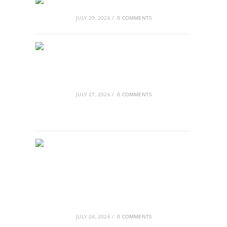
Αθλητικές τραγωδίες
JULY 29, 2026
/
0 COMMENTS
Οι βασιλικοί οίκοι της Ευρώπης
που διαμόρφωσαν την ιστορία
JULY 27, 2026
/
0 COMMENTS
GRDiscovery × Synology: Μια νέα
συνεργασία που επενδύει στο
μέλλον της ψηφιακής δημιουργίας
JULY 24, 2026
/
0 COMMENTS