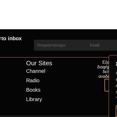
στο inbox
Our Sites
Εξερευν
διαφήμιση
Channel
δείτε π
αναδείξου
Radio
Pa
Books
Library