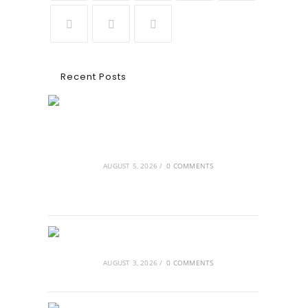
Recent Posts
Ασουάν – Αμπού Σιμπέλ: Εκεί που ο
χρόνος κυλάει όπως το νερό
AUGUST 5, 2026
/
0 COMMENTS
Τα Νέφη του Μαγγελάνου
AUGUST 3, 2026
/
0 COMMENTS