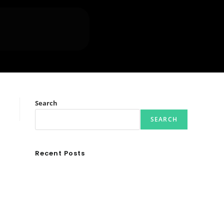
Search
SEARCH
Recent Posts
Ασουάν – Αμπού Σιμπέλ: Εκεί που ο χρόνος κυλάει
όπως το νερό
Τα Νέφη του Μαγγελάνου
Αθλητικές τραγωδίες
Οι βασιλικοί οίκοι της Ευρώπης που διαμόρφωσαν