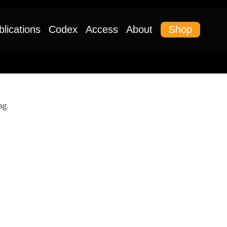
Shop
blications
Codex
Access
About
ag.