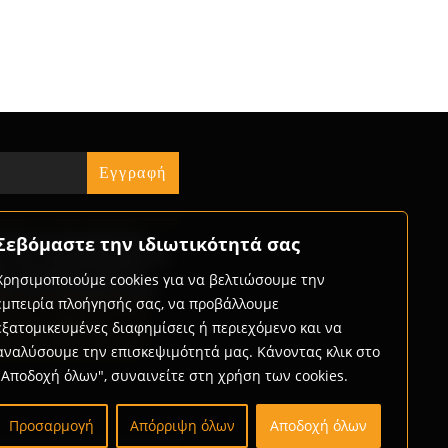
« Jul
ήστε τις δυνατότητες
Σεβόμαστε την ιδιωτικότητά σας
ς που προσφέρουμε και
ώς μπορούμε μαζί να
Χρησιμοποιούμε cookies για να βελτιώσουμε την
με την επιχείρησή σας.
εμπειρία πλοήγησής σας, να προβάλλουμε
rtner with us
εξατομικευμένες διαφημίσεις ή περιεχόμενο και να
αναλύσουμε την επισκεψιμότητά μας. Κάνοντας κλικ στο
"Αποδοχή όλων", συναινείτε στη χρήση των cookies.
Προσαρμογή
Απόρριψη όλων
Αποδοχή όλων