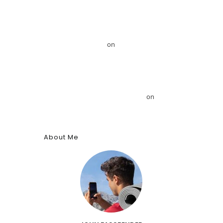
Mansour
Το GRDiscovery ανακοινώνει στρατηγική
συνεργασία με τον Αιγυπτιολόγο Δρ. Ahmed
Mansour – GRDiscovery
on
GRDiscovery
Announces Strategic Partnership with Egyptologist
Dr. Ahmed Mansour
Το αρχαίο αιγυπτιακό κύφι: Αρωματική ουσία,
θύμιαμα και φάρμακο – GRDiscovery
on
Η ιστορία
των αρωμάτων
About Me