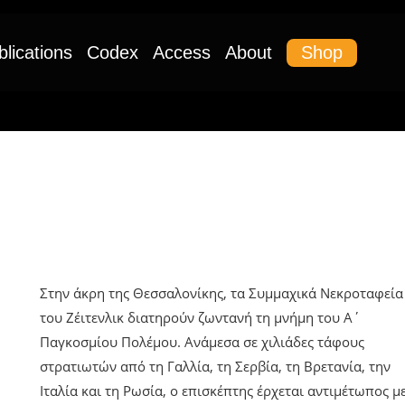
Shop
blications
Codex
Access
About
UNCATEGORIZED
Η Μνήμη Των Νεκροταφείων:
Συμμαχικά Κοιμητήρια Ζέιτενλικ
Στην άκρη της Θεσσαλονίκης, τα Συμμαχικά Νεκροταφεία
του Ζέιτενλικ διατηρούν ζωντανή τη μνήμη του Α΄
Παγκοσμίου Πολέμου. Ανάμεσα σε χιλιάδες τάφους
στρατιωτών από τη Γαλλία, τη Σερβία, τη Βρετανία, την
Ιταλία και τη Ρωσία, ο επισκέπτης έρχεται αντιμέτωπος μ