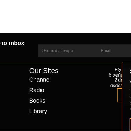
στο inbox
Our Sites
Εξερευν
διαφήμιση
Channel
δείτε π
αναδείξου
Radio
Pa
Books
Library