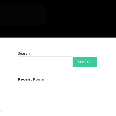
Search
SEARCH
Recent Posts
Ασουάν – Αμπού Σιμπέλ: Εκεί που ο χρόνος κυλάει
όπως το νερό
Τα Νέφη του Μαγγελάνου
Αθλητικές τραγωδίες
ε
Οι βασιλικοί οίκοι της Ευρώπης που διαμόρφωσαν