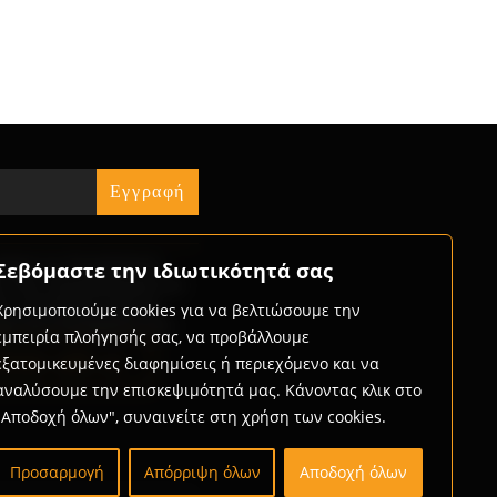
« Jul
ήστε τις δυνατότητες
Σεβόμαστε την ιδιωτικότητά σας
ς που προσφέρουμε και
ώς μπορούμε μαζί να
Χρησιμοποιούμε cookies για να βελτιώσουμε την
με την επιχείρησή σας.
εμπειρία πλοήγησής σας, να προβάλλουμε
rtner with us
εξατομικευμένες διαφημίσεις ή περιεχόμενο και να
αναλύσουμε την επισκεψιμότητά μας. Κάνοντας κλικ στο
"Αποδοχή όλων", συναινείτε στη χρήση των cookies.
Προσαρμογή
Απόρριψη όλων
Αποδοχή όλων