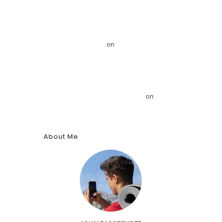
Mansour
Το GRDiscovery ανακοινώνει στρατηγική
συνεργασία με τον Αιγυπτιολόγο Δρ. Ahmed
Mansour – GRDiscovery
on
GRDiscovery
Announces Strategic Partnership with Egyptologist
Dr. Ahmed Mansour
Το αρχαίο αιγυπτιακό κύφι: Αρωματική ουσία,
θύμιαμα και φάρμακο – GRDiscovery
on
Η ιστορία
των αρωμάτων
About Me