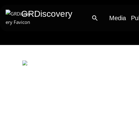
GRDiscovery
Media
Pu