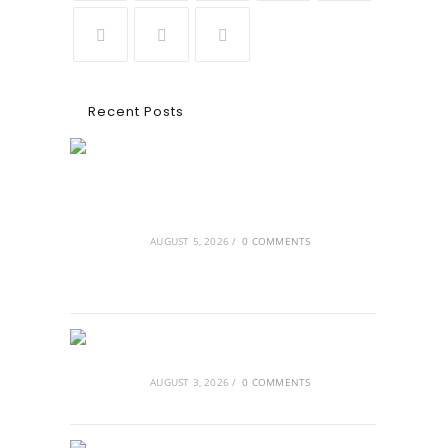
Recent Posts
Ασουάν – Αμπού Σιμπέλ: Εκεί που ο
χρόνος κυλάει όπως το νερό
AUGUST 5, 2026
/
0 COMMENTS
Τα Νέφη του Μαγγελάνου
AUGUST 3, 2026
/
0 COMMENTS