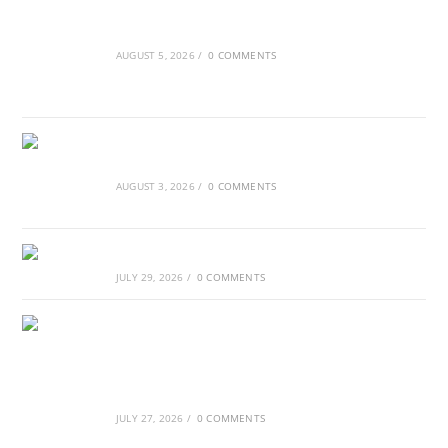
Ασουάν – Αμπού Σιμπέλ: Εκεί που ο χρόνος
κυλάει όπως το νερό
AUGUST 5, 2026
/
0 COMMENTS
Τα Νέφη του Μαγγελάνου
AUGUST 3, 2026
/
0 COMMENTS
Αθλητικές τραγωδίες
JULY 29, 2026
/
0 COMMENTS
Οι βασιλικοί οίκοι της Ευρώπης που
διαμόρφωσαν την ιστορία
JULY 27, 2026
/
0 COMMENTS