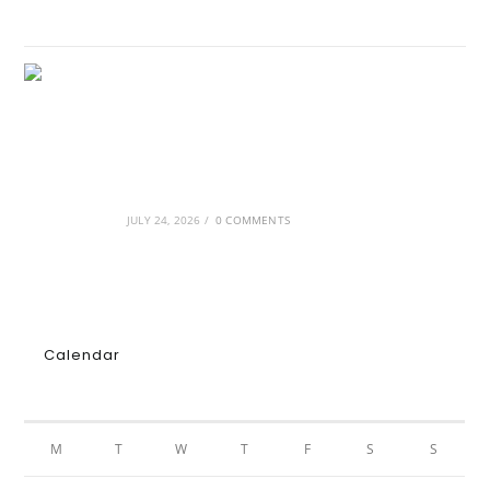
GRDiscovery × Synology: Μια νέα συνεργασία
που επενδύει στο μέλλον της ψηφιακής
δημιουργίας
JULY 24, 2026
/
0 COMMENTS
Calendar
AUGUST 2026
M
T
W
T
F
S
S