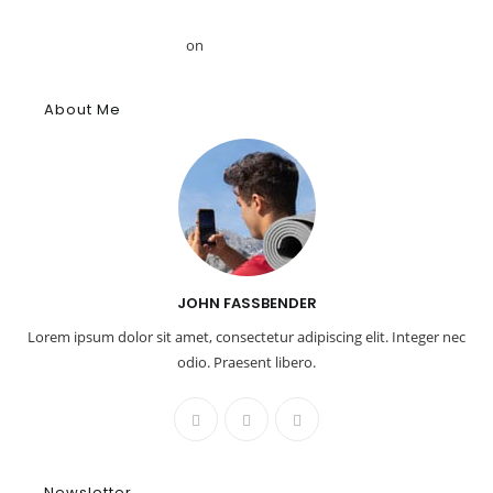
Το αρχαίο αιγυπτιακό κύφι: Αρωματική ουσία, θύμιαμα και
φάρμακο – GRDiscovery
on
Η ιστορία των αρωμάτων
About Me
JOHN FASSBENDER
Lorem ipsum dolor sit amet, consectetur adipiscing elit. Integer nec
odio. Praesent libero.
Newsletter