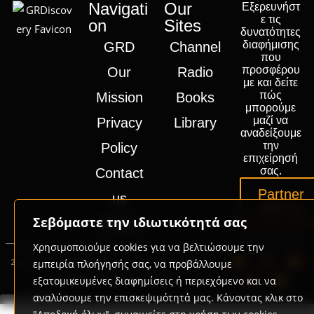
Navigati
Our
Εξερευνήστ
ε τις
on
Sites
δυνατότητες
διαφήμισης
GRD
Channel
που
προσφέρου
Our
Radio
με και δείτε
πώς
Mission
Books
μπορούμε
μαζί να
Privacy
Library
αναδείξουμε
την
Policy
επιχείρησή
σας.
Contact
Partner
us
with us
Σεβόμαστε την ιδιωτικότητά σας
Press
Χρησιμοποιούμε cookies για να βελτιώσουμε την
2020-2026 © GRD Group | Powered by
Promotech
εμπειρία πλοήγησής σας, να προβάλλουμε
Digital Marketing Lab Greece
εξατομικευμένες διαφημίσεις ή περιεχόμενο και να
αναλύσουμε την επισκεψιμότητά μας. Κάνοντας κλικ στο