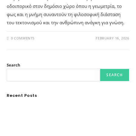
οδοιπορικό στον δημόσιο χώρο όπου η γεωμετρία, το
φως και η μνήμη συναντούν τη φιλοσοφική διάσταση
του τεκτονισμού και την ανθρώπινη ανάγκη για γνώση.
0 COMMENTS
FEBRUARY 16, 2026
Search
SEARCH
Recent Posts
Ασουάν – Αμπού Σιμπέλ: Εκεί που ο χρόνος κυλάει όπως το νερό
Τα Νέφη του Μαγγελάνου
Αθλητικές τραγωδίες
Οι βασιλικοί οίκοι της Ευρώπης που διαμόρφωσαν την ιστορία
GRDiscovery × Synology: Μια νέα συνεργασία που επενδύει στο