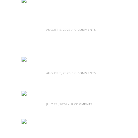
Ασουάν – Αμπού Σιμπέλ: Εκεί που ο
χρόνος κυλάει όπως το νερό
AUGUST 5, 2026
/
0 COMMENTS
Τα Νέφη του Μαγγελάνου
AUGUST 3, 2026
/
0 COMMENTS
Αθλητικές τραγωδίες
JULY 29, 2026
/
0 COMMENTS
Οι βασιλικοί οίκοι της Ευρώπης