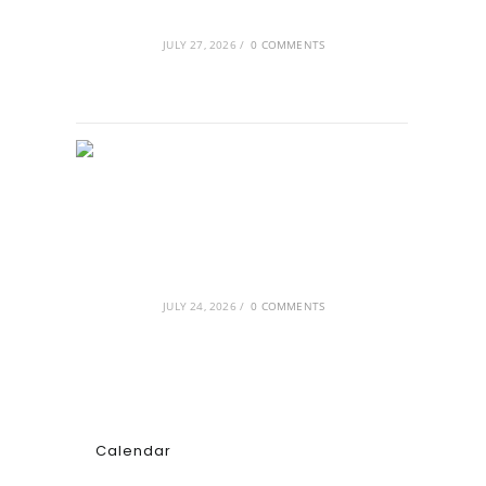
που διαμόρφωσαν την ιστορία
JULY 27, 2026
/
0 COMMENTS
GRDiscovery × Synology: Μια νέα
συνεργασία που επενδύει στο
μέλλον της ψηφιακής δημιουργίας
JULY 24, 2026
/
0 COMMENTS
Calendar