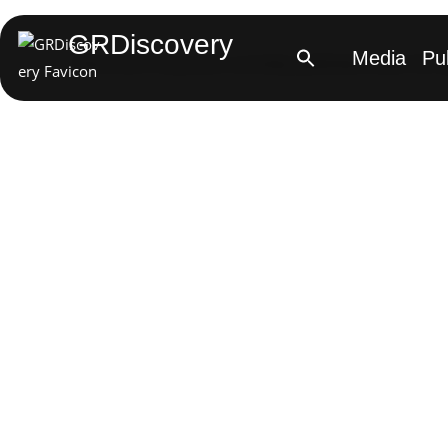
GRDiscovery
Media
Pu
There aren't any posts currently published under this t