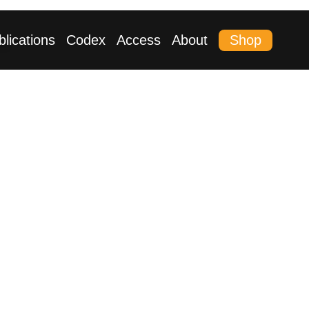
Shop
blications
Codex
Access
About
ag.