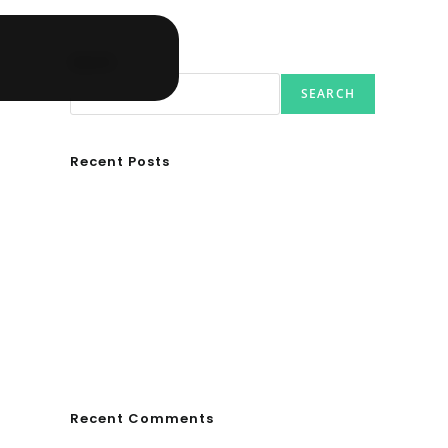
Search
SEARCH
Recent Posts
Ασουάν – Αμπού Σιμπέλ: Εκεί που ο χρόνος κυλάει
όπως το νερό
Τα Νέφη του Μαγγελάνου
Αθλητικές τραγωδίες
Οι βασιλικοί οίκοι της Ευρώπης που διαμόρφωσαν
την ιστορία
GRDiscovery × Synology: Μια νέα συνεργασία που
επενδύει στο μέλλον της ψηφιακής δημιουργίας
Recent Comments