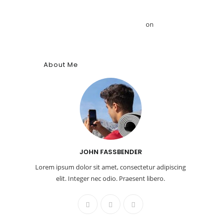
Το αρχαίο αιγυπτιακό κύφι: Αρωματική ουσία,
θύμιαμα και φάρμακο – GRDiscovery
on
Η ιστορία
των αρωμάτων
About Me
JOHN FASSBENDER
Lorem ipsum dolor sit amet, consectetur adipiscing
elit. Integer nec odio. Praesent libero.