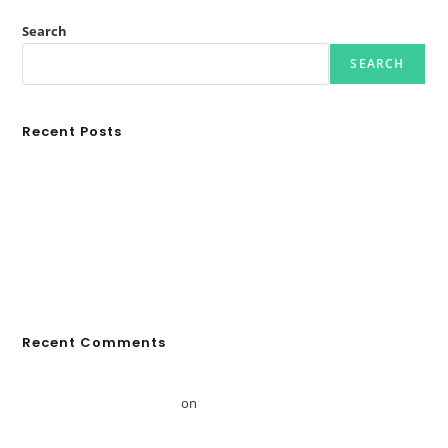
Search
SEARCH
Recent Posts
Ασουάν – Αμπού Σιμπέλ: Εκεί που ο χρόνος κυλάει όπως το νερό
Τα Νέφη του Μαγγελάνου
Αθλητικές τραγωδίες
Οι βασιλικοί οίκοι της Ευρώπης που διαμόρφωσαν την ιστορία
GRDiscovery × Synology: Μια νέα συνεργασία που επενδύει στο
μέλλον της ψηφιακής δημιουργίας
Recent Comments
Ιρλανδία: Εκεί όπου οι αρχαίοι θρύλοι συναντούν τις σύγχρονες
περιπέτειες – GRDiscovery
on
Ireland: Where ancient legends meet
modern adventures