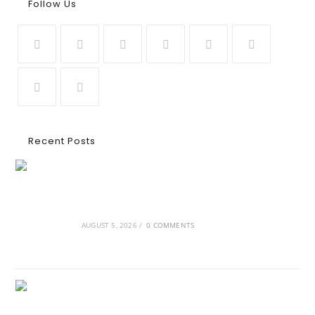
Follow Us
Recent Posts
Ασουάν – Αμπού Σιμπέλ: Εκεί που ο χρόνος
κυλάει όπως το νερό
AUGUST 5, 2026
/
0 COMMENTS
Τα Νέφη του Μαγγελάνου