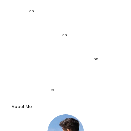
Ireland: Where ancient legends meet modern adventures –
GRDiscovery
on
Ιρλανδία: Εκεί όπου οι αρχαίοι θρύλοι συναντούν
τις σύγχρονες περιπέτειες
GRDiscovery Announces Strategic Partnership with Egyptologist Dr.
Ahmed Mansour – GRDiscovery
on
Το GRDiscovery ανακοινώνει
στρατηγική συνεργασία με τον Αιγυπτιολόγο Δρ. Ahmed Mansour
Το GRDiscovery ανακοινώνει στρατηγική συνεργασία με τον
Αιγυπτιολόγο Δρ. Ahmed Mansour – GRDiscovery
on
GRDiscovery
Announces Strategic Partnership with Egyptologist Dr. Ahmed
Mansour
Το αρχαίο αιγυπτιακό κύφι: Αρωματική ουσία, θύμιαμα και
φάρμακο – GRDiscovery
on
Η ιστορία των αρωμάτων
About Me