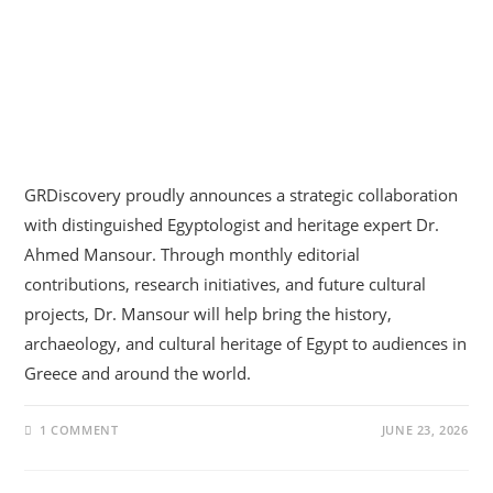
GRDiscovery Announces
Strategic Partnership With
Egyptologist Dr. Ahmed
Mansour
GRDiscovery proudly announces a strategic collaboration
with distinguished Egyptologist and heritage expert Dr.
Ahmed Mansour. Through monthly editorial
contributions, research initiatives, and future cultural
projects, Dr. Mansour will help bring the history,
archaeology, and cultural heritage of Egypt to audiences in
Greece and around the world.
1 COMMENT
JUNE 23, 2026