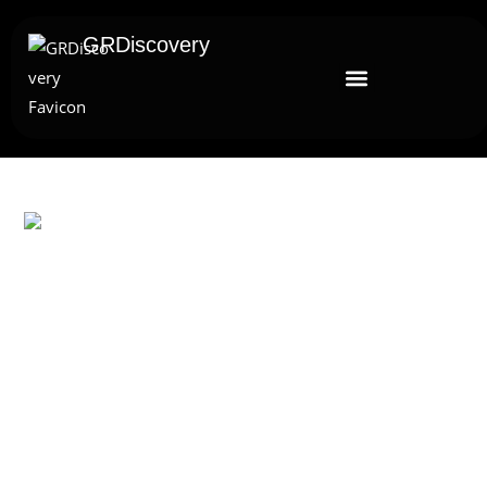
GRDiscovery
UNCATEGORIZED
Το GRDiscovery Ανακοινώνει
Στρατηγική Συνεργασία Με Τον
Αιγυπτιολόγο Δρ. Ahmed
Mansour