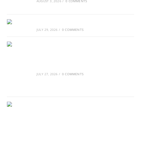
AUGUST 3, 2026
/
0 COMMENTS
Αθλητικές τραγωδίες
JULY 29, 2026
/
0 COMMENTS
Οι βασιλικοί οίκοι της Ευρώπης που
διαμόρφωσαν την ιστορία
JULY 27, 2026
/
0 COMMENTS
GRDiscovery × Synology: Μια νέα συνεργασία
που επενδύει στο μέλλον της ψηφιακής
δημιουργίας