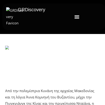
GRDiscovery
UNCATEGORIZED
Οι Πριγκίπισσες Της Παγκόσμιας
Ιστορίας
Από την πολεμίστρια Κυνάνη της αρχαίας Μακεδονίας
και τη λόγια Άννα Κομνηνή του Βυζαντίου, μέχρι την
Πινγκγιάνγκ της Κίνας και την πριγκίπισσα Νταϊάνα, η