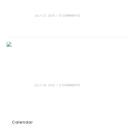
Οι βασιλικοί οίκοι της Ευρώπης που
διαμόρφωσαν την ιστορία
JULY 27, 2026
/
0 COMMENTS
GRDiscovery × Synology: Μια νέα συνεργασία
που επενδύει στο μέλλον της ψηφιακής
δημιουργίας
JULY 24, 2026
/
0 COMMENTS
Calendar
AUGUST 2026