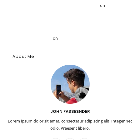
Αιγυπτιολόγο Δρ. Ahmed Mansour – GRDiscovery
on
GRDiscovery
Announces Strategic Partnership with Egyptologist Dr. Ahmed
Mansour
Το αρχαίο αιγυπτιακό κύφι: Αρωματική ουσία, θύμιαμα και
φάρμακο – GRDiscovery
on
Η ιστορία των αρωμάτων
About Me
JOHN FASSBENDER
Lorem ipsum dolor sit amet, consectetur adipiscing elit. Integer nec
odio. Praesent libero.