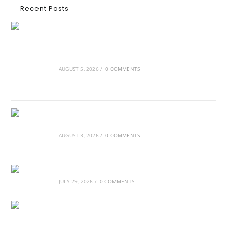
Recent Posts
Ασουάν – Αμπού Σιμπέλ: Εκεί που ο χρόνος
κυλάει όπως το νερό
AUGUST 5, 2026
/
0 COMMENTS
Τα Νέφη του Μαγγελάνου
AUGUST 3, 2026
/
0 COMMENTS
Αθλητικές τραγωδίες
JULY 29, 2026
/
0 COMMENTS