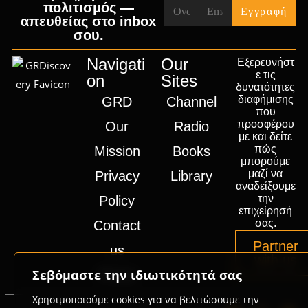
πολιτισμός —
απευθείας στο inbox
σου.
Navigati
Our
Εξερευνήστ
ε τις
on
Sites
δυνατότητες
διαφήμισης
GRD
Channel
που
προσφέρου
Our
Radio
με και δείτε
πώς
Mission
Books
μπορούμε
μαζί να
Privacy
Library
αναδείξουμε
την
Policy
επιχείρησή
σας.
Contact
Partner
us
with us
Σεβόμαστε την ιδιωτικότητά σας
Press
Χρησιμοποιούμε cookies για να βελτιώσουμε την