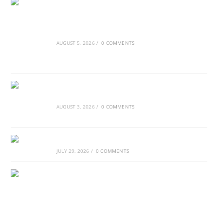
Ασουάν – Αμπού Σιμπέλ: Εκεί που ο χρόνος
κυλάει όπως το νερό
AUGUST 5, 2026
/
0 COMMENTS
Τα Νέφη του Μαγγελάνου
AUGUST 3, 2026
/
0 COMMENTS
Αθλητικές τραγωδίες
JULY 29, 2026
/
0 COMMENTS
Οι βασιλικοί οίκοι της Ευρώπης που
διαμόρφωσαν την ιστορία