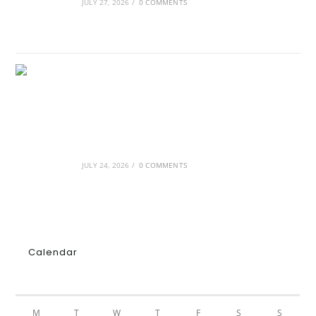
JULY 27, 2026
/
0 COMMENTS
GRDiscovery × Synology: Μια νέα συνεργασία
που επενδύει στο μέλλον της ψηφιακής
δημιουργίας
JULY 24, 2026
/
0 COMMENTS
Calendar
AUGUST 2026
M
T
W
T
F
S
S