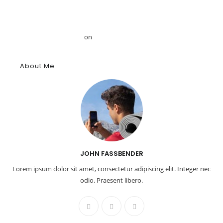
Mansour
Το αρχαίο αιγυπτιακό κύφι: Αρωματική ουσία, θύμιαμα και
φάρμακο – GRDiscovery
on
Η ιστορία των αρωμάτων
About Me
JOHN FASSBENDER
Lorem ipsum dolor sit amet, consectetur adipiscing elit. Integer nec
odio. Praesent libero.