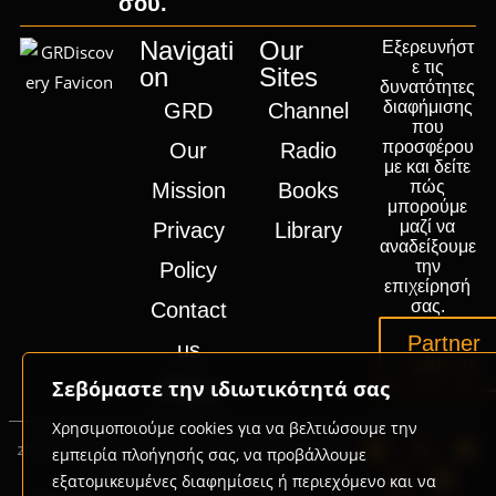
σου.
Navigati
Our
Εξερευνήστ
ε τις
on
Sites
δυνατότητες
διαφήμισης
GRD
Channel
που
προσφέρου
Our
Radio
με και δείτε
πώς
Mission
Books
μπορούμε
μαζί να
Privacy
Library
αναδείξουμε
την
Policy
επιχείρησή
σας.
Contact
Partner
us
with us
Σεβόμαστε την ιδιωτικότητά σας
Press
Χρησιμοποιούμε cookies για να βελτιώσουμε την
2020-2026 © GRD Group | Powered by
Promotech
εμπειρία πλοήγησής σας, να προβάλλουμε
Digital Marketing Lab Greece
εξατομικευμένες διαφημίσεις ή περιεχόμενο και να