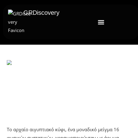
GRDiscovery
UNCATEGORIZED
Το Αρχαίο Αιγυπτιακό Κύφι:
Αρωματική Ουσία, Θύμιαμα Και
Φάρμακο
Το αρχαίο αιγυπτιακό κύφι, ένα μοναδικό μείγμα 16
φυσικών συστατικών, χρησιμοποιούνταν ως άρωμα,