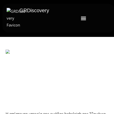
GRDiscovery
UNCATEGORIZED
Όταν Οι Νικητές Δεν Τερμάτισαν
Πρώτοι: Η Ιστορία Της Τζαμάικα
Στους Ολυμπιακούς Αγώνες Του 1988
Η απίστευτη ιστορία της ομάδας bobsleigh της Τζαμάικα