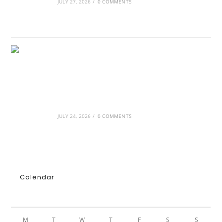
JULY 27, 2026
/
0 COMMENTS
GRDiscovery × Synology: Μια νέα συνεργασία
που επενδύει στο μέλλον της ψηφιακής
δημιουργίας
JULY 24, 2026
/
0 COMMENTS
Calendar
AUGUST 2026
M
T
W
T
F
S
S