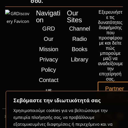
σου.
Navigati
Our
Εξερευνήστ
ε τις
on
Sites
δυνατότητες
διαφήμισης
GRD
Channel
που
προσφέρου
Our
Radio
με και δείτε
πώς
Mission
Books
μπορούμε
μαζί να
Privacy
Library
αναδείξουμε
την
Policy
επιχείρησή
σας.
Contact
Partner
us
with us
Σεβόμαστε την ιδιωτικότητά σας
Press
Χρησιμοποιούμε cookies για να βελτιώσουμε την
2020-2026 © GRD Group | Powered by
Promotech
εμπειρία πλοήγησής σας, να προβάλλουμε
Digital Marketing Lab Greece
εξατομικευμένες διαφημίσεις ή περιεχόμενο και να