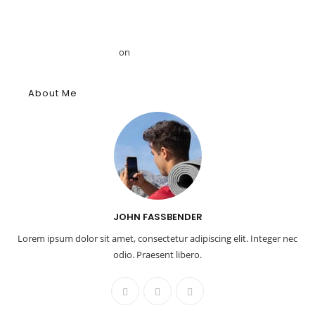
Mansour
Το αρχαίο αιγυπτιακό κύφι: Αρωματική ουσία, θύμιαμα και
φάρμακο – GRDiscovery
on
Η ιστορία των αρωμάτων
About Me
JOHN FASSBENDER
Lorem ipsum dolor sit amet, consectetur adipiscing elit. Integer nec
odio. Praesent libero.