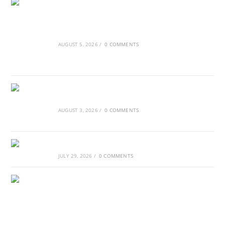
Ασουάν – Αμπού Σιμπέλ: Εκεί που ο χρόνος
κυλάει όπως το νερό
AUGUST 5, 2026
/
0 COMMENTS
Τα Νέφη του Μαγγελάνου
AUGUST 3, 2026
/
0 COMMENTS
Αθλητικές τραγωδίες
JULY 29, 2026
/
0 COMMENTS
Οι βασιλικοί οίκοι της Ευρώπης που
διαμόρφωσαν την ιστορία