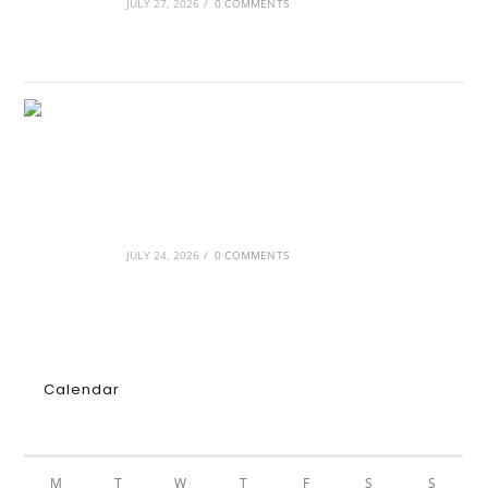
JULY 27, 2026
/
0 COMMENTS
GRDiscovery × Synology: Μια νέα συνεργασία
που επενδύει στο μέλλον της ψηφιακής
δημιουργίας
JULY 24, 2026
/
0 COMMENTS
Calendar
AUGUST 2026
M
T
W
T
F
S
S