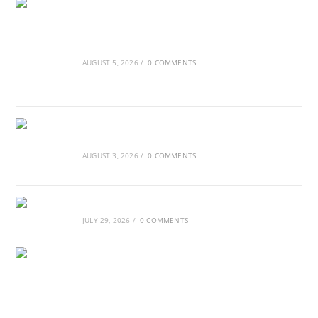
Ασουάν – Αμπού Σιμπέλ: Εκεί που ο χρόνος
κυλάει όπως το νερό
AUGUST 5, 2026
/
0 COMMENTS
Τα Νέφη του Μαγγελάνου
AUGUST 3, 2026
/
0 COMMENTS
Αθλητικές τραγωδίες
JULY 29, 2026
/
0 COMMENTS
Οι βασιλικοί οίκοι της Ευρώπης που
διαμόρφωσαν την ιστορία