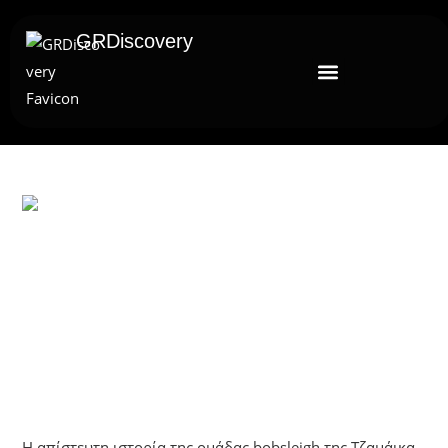
GRDiscovery
UNCATEGORIZED
Όταν Οι Νικητές Δεν Τερμάτισαν
Πρώτοι: Η Ιστορία Της Τζαμάικα
Στους Ολυμπιακούς Αγώνες Του 1988
Η απίστευτη ιστορία της ομάδας bobsleigh της Τζαμάικα