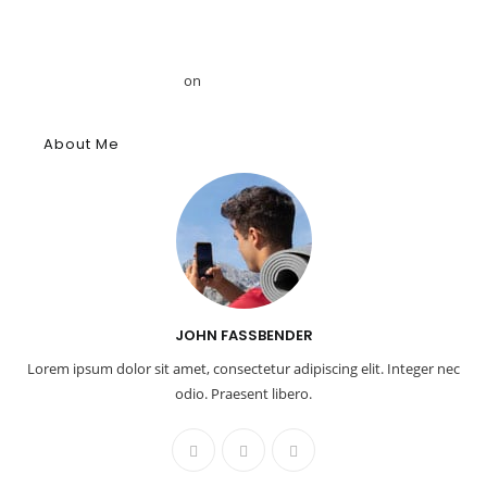
Mansour
Το αρχαίο αιγυπτιακό κύφι: Αρωματική ουσία, θύμιαμα και
φάρμακο – GRDiscovery
on
Η ιστορία των αρωμάτων
About Me
JOHN FASSBENDER
Lorem ipsum dolor sit amet, consectetur adipiscing elit. Integer nec
odio. Praesent libero.