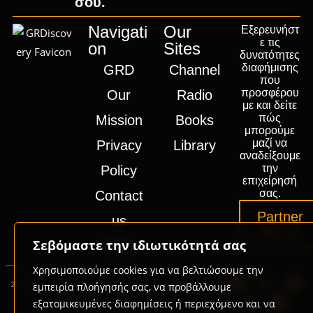
σου.
Navigati
Our
Εξερευνήστ
ε τις
on
Sites
δυνατότητες
διαφήμισης
GRD
Channel
που
προσφέρου
Our
Radio
με και δείτε
πώς
Mission
Books
μπορούμε
μαζί να
Privacy
Library
αναδείξουμε
την
Policy
επιχείρησή
σας.
Contact
Partner
us
with us
Σεβόμαστε την ιδιωτικότητά σας
Press
Χρησιμοποιούμε cookies για να βελτιώσουμε την
2020-2026 © GRD Group | Powered by
Promotech
εμπειρία πλοήγησής σας, να προβάλλουμε
Digital Marketing Lab Greece
εξατομικευμένες διαφημίσεις ή περιεχόμενο και να