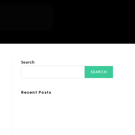
Search
α
SEARCH
Recent Posts
Ασουάν – Αμπού Σιμπέλ: Εκεί που ο χρόνος κυλάει
όπως το νερό
Τα Νέφη του Μαγγελάνου
Αθλητικές τραγωδίες
Οι βασιλικοί οίκοι της Ευρώπης που διαμόρφωσαν