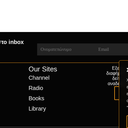
στο inbox
Our Sites
Εξερευν
διαφήμιση
Channel
δείτε π
αναδείξου
Radio
Pa
Books
Library