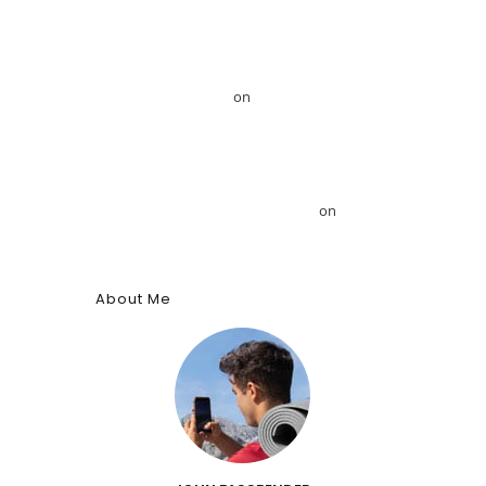
Mansour
Το GRDiscovery ανακοινώνει στρατηγική
συνεργασία με τον Αιγυπτιολόγο Δρ. Ahmed
Mansour – GRDiscovery
on
GRDiscovery
Announces Strategic Partnership with Egyptologist
Dr. Ahmed Mansour
Το αρχαίο αιγυπτιακό κύφι: Αρωματική ουσία,
θύμιαμα και φάρμακο – GRDiscovery
on
Η ιστορία
των αρωμάτων
About Me