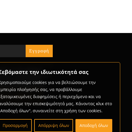
« Jul
ήστε τις δυνατότητες
Σεβόμαστε την ιδιωτικότητά σας
ς που προσφέρουμε και
ώς μπορούμε μαζί να
Χρησιμοποιούμε cookies για να βελτιώσουμε την
με την επιχείρησή σας.
εμπειρία πλοήγησής σας, να προβάλλουμε
rtner with us
εξατομικευμένες διαφημίσεις ή περιεχόμενο και να
αναλύσουμε την επισκεψιμότητά μας. Κάνοντας κλικ στο
"Αποδοχή όλων", συναινείτε στη χρήση των cookies.
Προσαρμογή
Απόρριψη όλων
Αποδοχή όλων