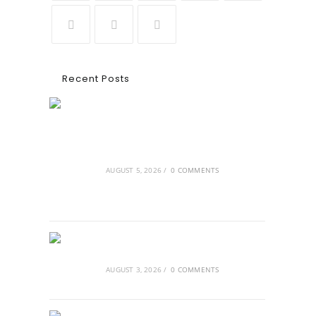
Recent Posts
Ασουάν – Αμπού Σιμπέλ: Εκεί που ο
χρόνος κυλάει όπως το νερό
AUGUST 5, 2026
/
0 COMMENTS
Τα Νέφη του Μαγγελάνου
AUGUST 3, 2026
/
0 COMMENTS