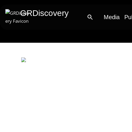
GRDiscovery
Media
Pu