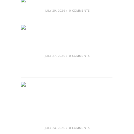
Αθλητικές τραγωδίες
JULY 29, 2026
/
0 COMMENTS
Οι βασιλικοί οίκοι της Ευρώπης
που διαμόρφωσαν την ιστορία
JULY 27, 2026
/
0 COMMENTS
GRDiscovery × Synology: Μια νέα
συνεργασία που επενδύει στο
μέλλον της ψηφιακής δημιουργίας
JULY 24, 2026
/
0 COMMENTS