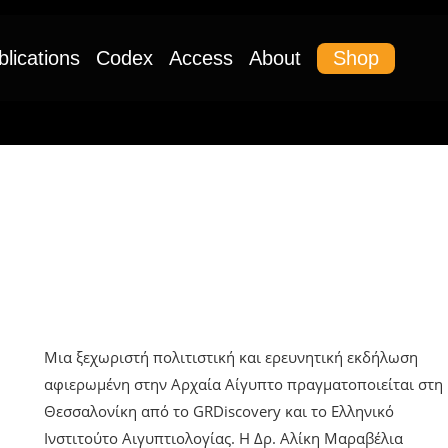
Shop
blications
Codex
Access
About
UNCATEGORIZED
Διάλεξη Στη Θεσσαλονίκη: «Η Αρχαί
Αιγυπτιακή Θρησκεία Ως Κοσμικό
Και Μεταφυσικό Δόγμα»
Μια ξεχωριστή πολιτιστική και ερευνητική εκδήλωση
αφιερωμένη στην Αρχαία Αίγυπτο πραγματοποιείται στη
Θεσσαλονίκη από το GRDiscovery και το Ελληνικό
Ινστιτούτο Αιγυπτιολογίας. Η Δρ. Αλίκη Μαραβέλια