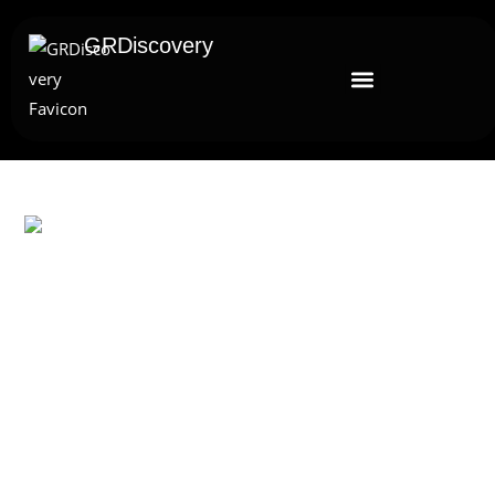
GRDiscovery
UNCATEGORIZED
When Death Becomes Memory
And History: John Harris And
The National Funeral Museum
Of London