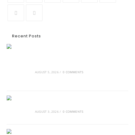
Recent Posts
Ασουάν – Αμπού Σιμπέλ: Εκεί που ο χρόνος
κυλάει όπως το νερό
AUGUST 5, 2026
/
0 COMMENTS
Τα Νέφη του Μαγγελάνου
AUGUST 3, 2026
/
0 COMMENTS
Αθλητικές τραγωδίες