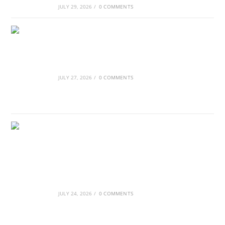
JULY 29, 2026
/
0 COMMENTS
Οι βασιλικοί οίκοι της Ευρώπης που
διαμόρφωσαν την ιστορία
JULY 27, 2026
/
0 COMMENTS
GRDiscovery × Synology: Μια νέα συνεργασία
που επενδύει στο μέλλον της ψηφιακής
δημιουργίας
JULY 24, 2026
/
0 COMMENTS