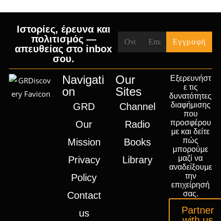
Ιστορίες, έρευνα και
πολιτισμός —
απευθείας στο inbox
σου.
Navigati
Our
Εξερευνήστ
ε τις
on
Sites
δυνατότητες
διαφήμισης
GRD
Channel
που
προσφέρου
Our
Radio
με και δείτε
πώς
Mission
Books
μπορούμε
μαζί να
Privacy
Library
αναδείξουμε
την
Policy
επιχείρησή
σας.
Contact
Partner
us
with us