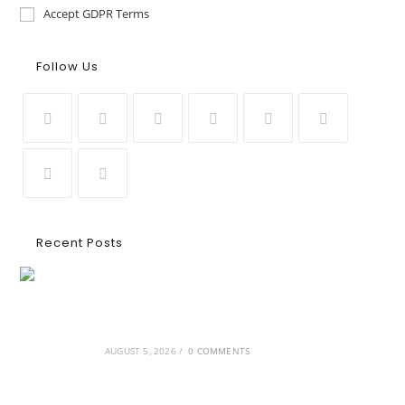
Accept GDPR Terms
Follow Us
Recent Posts
Ασουάν – Αμπού Σιμπέλ: Εκεί που ο χρόνος
κυλάει όπως το νερό
AUGUST 5, 2026
/
0 COMMENTS