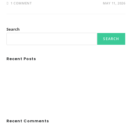
1 COMMENT
MAY 11, 2026
Search
SEARCH
Recent Posts
Ασουάν – Αμπού Σιμπέλ: Εκεί που ο χρόνος κυλάει όπως το νερό
Τα Νέφη του Μαγγελάνου
Αθλητικές τραγωδίες
Οι βασιλικοί οίκοι της Ευρώπης που διαμόρφωσαν την ιστορία
GRDiscovery × Synology: Μια νέα συνεργασία που επενδύει στο
μέλλον της ψηφιακής δημιουργίας
Recent Comments