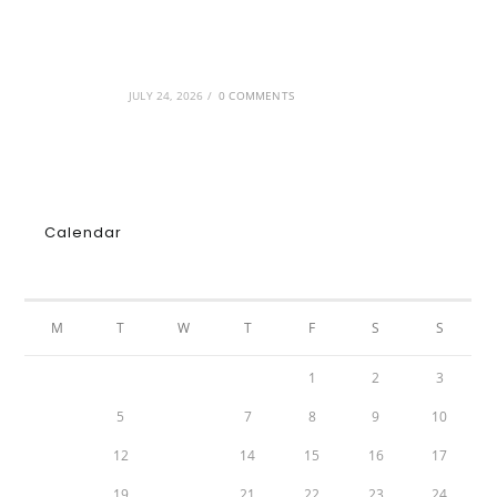
GRDiscovery × Synology: Μια νέα συνεργασία
που επενδύει στο μέλλον της ψηφιακής
δημιουργίας
JULY 24, 2026
/
0 COMMENTS
Calendar
MAY 2026
M
T
W
T
F
S
S
1
2
3
4
5
6
7
8
9
10
11
12
13
14
15
16
17
18
19
20
21
22
23
24