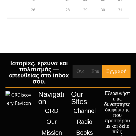
25
26
27
28
29
30
31
« Apr
Jun »
Ιστορίες, έρευνα και
πολιτισμός —
απευθείας στο inbox
σου.
Navigati
Our
Εξερευνήστ
ε τις
on
Sites
δυνατότητες
διαφήμισης
GRD
Channel
που
προσφέρου
Our
Radio
με και δείτε
πώς
Mission
Books