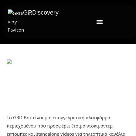
GRDiscovery
UNCATEGORIZED
Το Ολοκαίνουργιο GRD Box Είναι
Διαθέσιμο Για Επαγγελματίες
Το GRD Box είναι μια επαγγελματική πλατφόρμα
περιεχομένου που προσφέρει έτοιμα ντοκιμαντέρ,
εκπομπές και standalone videos για τηλεοπτικά κανάλια,